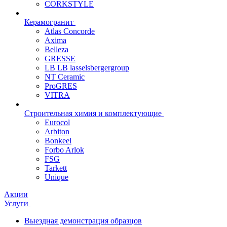
CORKSTYLE
Керамогранит
Atlas Concorde
Axima
Belleza
GRESSE
LB LB lasselsbergergroup
NT Ceramic
ProGRES
VITRA
Строительная химия и комплектующие
Eurocol
Arbiton
Bonkeel
Forbo Arlok
FSG
Tarkett
Unique
Акции
Услуги
Выездная демонстрация образцов