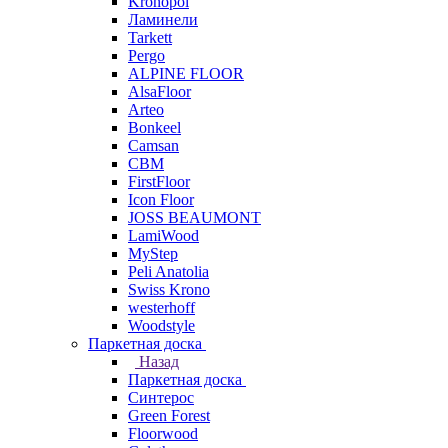
Kronopol
Ламинели
Tarkett
Pergo
ALPINE FLOOR
AlsaFloor
Arteo
Bonkeel
Camsan
CBM
FirstFloor
Icon Floor
JOSS BEAUMONT
LamiWood
MyStep
Peli Anatolia
Swiss Krono
westerhoff
Woodstyle
Паркетная доска
Назад
Паркетная доска
Синтерос
Green Forest
Floorwood