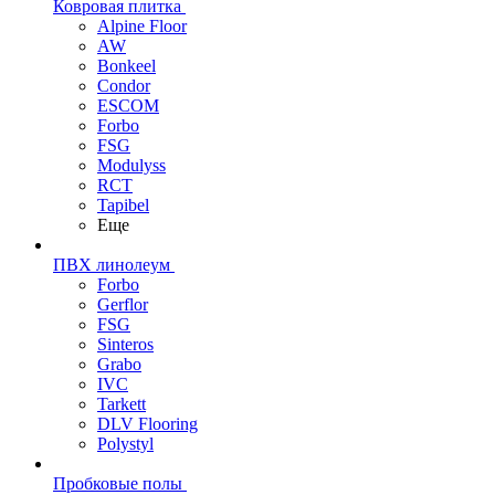
Ковровая плитка
Alpine Floor
AW
Bonkeel
Condor
ESCOM
Forbo
FSG
Modulyss
RCT
Tapibel
Еще
ПВХ линолеум
Forbo
Gerflor
FSG
Sinteros
Grabo
IVC
Tarkett
DLV Flooring
Polystyl
Пробковые полы