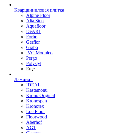
Кварцвиниловая плитка
Alpine Floor
Alta Step
Aquafloor
DeART
Forbo
Gerflor
Grabo
IVC Moduleo
Pergo
Polystyl
Еще
Ламинат
IDEAL
Kastamonu
Krono Original
Kronospan
Kronotex
Loc Floor
Floorwood
Aberhof
AGT
Classen