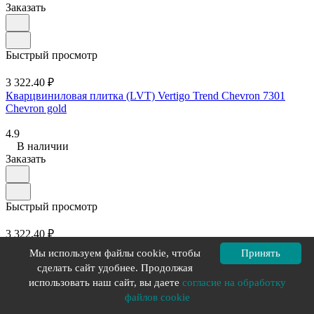
Заказать
Быстрый просмотр
3 322.40 ₽
Кварцвиниловая плитка (LVT) Vertigo Trend Chevron 7301
Chevron gold
4.9
В наличии
Заказать
Быстрый просмотр
3 322.40 ₽
Кварцвиниловая плитка (LVT) Vertigo Trend Strips 5908
Мы используем файлы cookie, чтобы
Принять
FROSTED ROCK
сделать сайт удобнее. Продолжая
использовать наш сайт, вы даете
согласие на обработку
5
В наличии
файлов cookie
Заказать