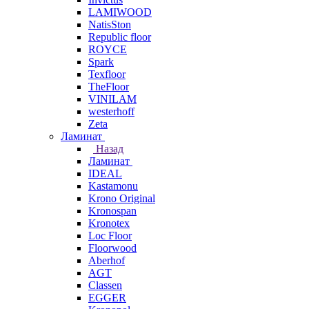
LAMIWOOD
NatisSton
Republic floor
ROYCE
Spark
Texfloor
TheFloor
VINILAM
westerhoff
Zeta
Ламинат
Назад
Ламинат
IDEAL
Kastamonu
Krono Original
Kronospan
Kronotex
Loc Floor
Floorwood
Aberhof
AGT
Classen
EGGER