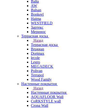
Balta
AW
Balsan
Bonkeel
Haima
WESTFIELD
Зартекс
Меринос
Террасная доска
Назад
Террасная доска
Bruggan
Dortmax
lecole
Legro
MEGADECK
Polivan
Terrapol
Wood Family
Настенные покрытия
Назад
Настенные покрытия
AQUAFLOOR Wall
CoRKSTYLE wall
Crona Wall