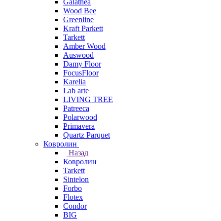
Galathea
Wood Bee
Greenline
Kraft Parkett
Tarkett
Amber Wood
Auswood
Damy Floor
FocusFloor
Karelia
Lab arte
LIVING TREE
Patreeca
Polarwood
Primavera
Quartz Parquet
Ковролин
Назад
Ковролин
Tarkett
Sintelon
Forbo
Flotex
Condor
BIG