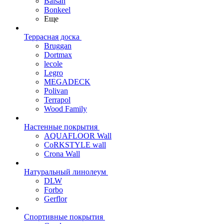
Balsan
Bonkeel
Еще
Террасная доска
Bruggan
Dortmax
lecole
Legro
MEGADECK
Polivan
Terrapol
Wood Family
Настенные покрытия
AQUAFLOOR Wall
CoRKSTYLE wall
Crona Wall
Натуральный линолеум
DLW
Forbo
Gerflor
Спортивные покрытия