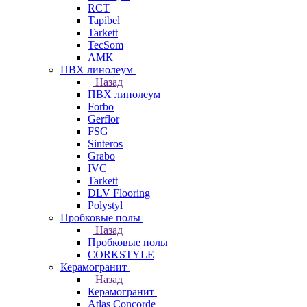
RCT
Tapibel
Tarkett
TecSom
АМК
ПВХ линолеум
Назад
ПВХ линолеум
Forbo
Gerflor
FSG
Sinteros
Grabo
IVC
Tarkett
DLV Flooring
Polystyl
Пробковые полы
Назад
Пробковые полы
CORKSTYLE
Керамогранит
Назад
Керамогранит
Atlas Concorde