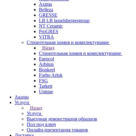
Axima
Belleza
GRESSE
LB LB lasselsbergergroup
NT Ceramic
ProGRES
VITRA
Строительная химия и комплектующие
Назад
Строительная химия и комплектующие
Eurocol
Arbiton
Bonkeel
Forbo Arlok
FSG
Tarkett
Unique
Акции
Услуги
Назад
Услуги
Выездная демонстрация образцов
Пол под ключ
Онлайн-презентация товаров
Доставка