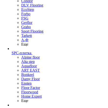
Condor
DLV Flooring
EcoStep
Forbo
FSG
Gerflor
Grabo
Sport Flooring
Tarkett
А-Ф
Еще
SPC-плитка
Alpine floor
Alta step
Aquafloor
ART EAST
Bonkeel
Damy Floor
Ensten
Floor Factor
Floorwood
Home Expert
Еще