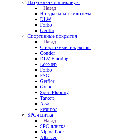
Натуральный линолеум
Назад
Натуральный линолеум
DLW
Forbo
Gerflor
Спортивные покрытия
Назад
Спортивные покрытия
Condor
DLV Flooring
EcoStep
Forbo
FSG
Gerflor
Grabo
Sport Flooring
Tarkett
А-Ф
Резипол
SPC-плитка
Назад
SPC-плитка
Alpine floor
Alta step