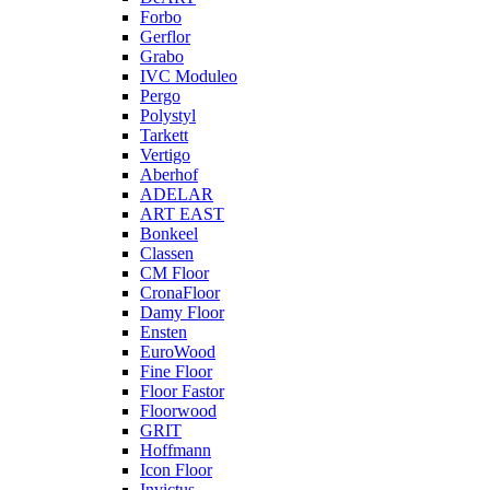
Forbo
Gerflor
Grabo
IVC Moduleo
Pergo
Polystyl
Tarkett
Vertigo
Aberhof
ADELAR
ART EAST
Bonkeel
Classen
CM Floor
CronaFloor
Damy Floor
Ensten
EuroWood
Fine Floor
Floor Fastor
Floorwood
GRIT
Hoffmann
Icon Floor
Invictus