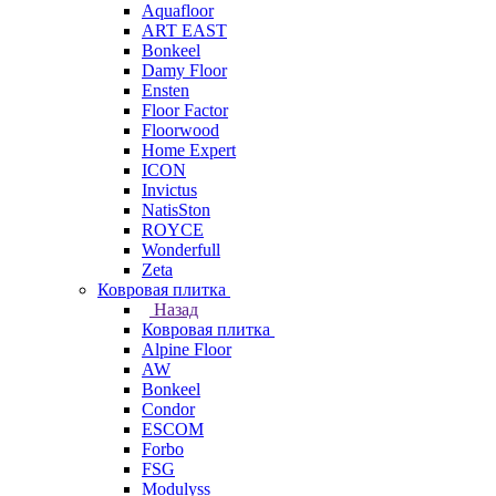
Aquafloor
ART EAST
Bonkeel
Damy Floor
Ensten
Floor Factor
Floorwood
Home Expert
ICON
Invictus
NatisSton
ROYCE
Wonderfull
Zeta
Ковровая плитка
Назад
Ковровая плитка
Alpine Floor
AW
Bonkeel
Condor
ESCOM
Forbo
FSG
Modulyss