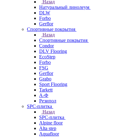
Назад
Натуральный линолеум
DLW
Forbo
Gerflor
Спортивные покрытия
Назад
Спортивные покрытия
Condor
DLV Flooring
EcoStep
Forbo
FSG
Gerflor
Grabo
Sport Flooring
Tarkett
А-Ф
Резипол
SPC-плитка
Назад
SPC-плитка
Alpine floor
Alta step
Aquafloor