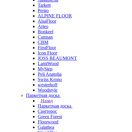
Tarkett
Pergo
ALPINE FLOOR
AlsaFloor
Arteo
Bonkeel
Camsan
CBM
FirstFloor
Icon Floor
JOSS BEAUMONT
LamiWood
MyStep
Peli Anatolia
Swiss Krono
westerhoff
Woodstyle
Паркетная доска
Назад
Паркетная доска
Синтерос
Green Forest
Floorwood
Galathea