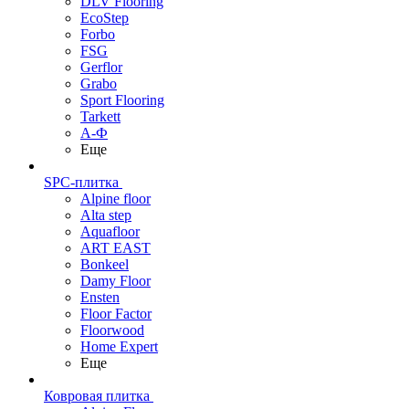
DLV Flooring
EcoStep
Forbo
FSG
Gerflor
Grabo
Sport Flooring
Tarkett
А-Ф
Еще
SPC-плитка
Alpine floor
Alta step
Aquafloor
ART EAST
Bonkeel
Damy Floor
Ensten
Floor Factor
Floorwood
Home Expert
Еще
Ковровая плитка