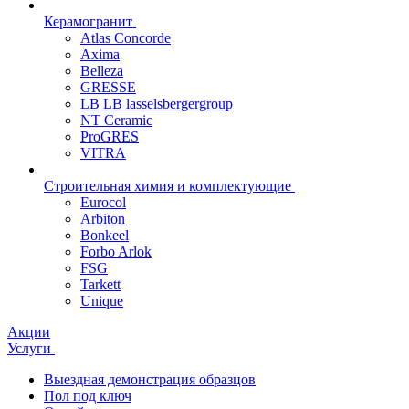
Керамогранит
Atlas Concorde
Axima
Belleza
GRESSE
LB LB lasselsbergergroup
NT Ceramic
ProGRES
VITRA
Строительная химия и комплектующие
Eurocol
Arbiton
Bonkeel
Forbo Arlok
FSG
Tarkett
Unique
Акции
Услуги
Выездная демонстрация образцов
Пол под ключ