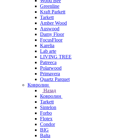
Wood Bee
Greenline
Kraft Parkett
Tarkett
Amber Wood
Auswood
Damy Floor
FocusFloor
Karelia
Lab arte
LIVING TREE
Patreeca
Polarwood
Primavera
Quartz Parquet
Ковролин
Назад
Ковролин
Tarkett
Sintelon
Forbo
Flotex
Condor
BIG
Balta