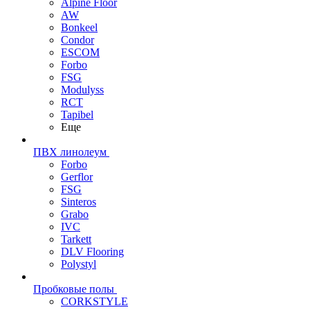
Alpine Floor
AW
Bonkeel
Condor
ESCOM
Forbo
FSG
Modulyss
RCT
Tapibel
Еще
ПВХ линолеум
Forbo
Gerflor
FSG
Sinteros
Grabo
IVC
Tarkett
DLV Flooring
Polystyl
Пробковые полы
CORKSTYLE