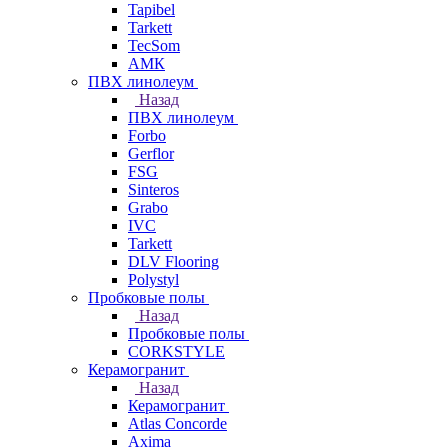
Tapibel
Tarkett
TecSom
АМК
ПВХ линолеум
Назад
ПВХ линолеум
Forbo
Gerflor
FSG
Sinteros
Grabo
IVC
Tarkett
DLV Flooring
Polystyl
Пробковые полы
Назад
Пробковые полы
CORKSTYLE
Керамогранит
Назад
Керамогранит
Atlas Concorde
Axima