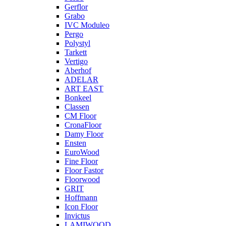
Gerflor
Grabo
IVC Moduleo
Pergo
Polystyl
Tarkett
Vertigo
Aberhof
ADELAR
ART EAST
Bonkeel
Classen
CM Floor
CronaFloor
Damy Floor
Ensten
EuroWood
Fine Floor
Floor Fastor
Floorwood
GRIT
Hoffmann
Icon Floor
Invictus
LAMIWOOD