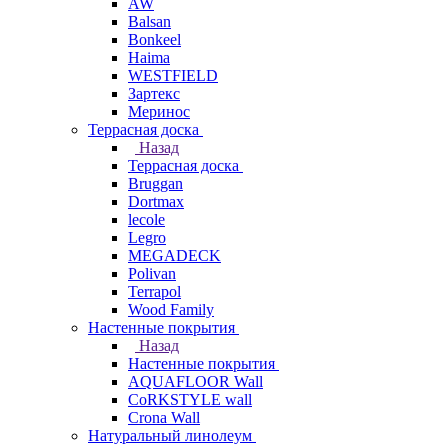
AW
Balsan
Bonkeel
Haima
WESTFIELD
Зартекс
Меринос
Террасная доска
Назад
Террасная доска
Bruggan
Dortmax
lecole
Legro
MEGADECK
Polivan
Terrapol
Wood Family
Настенные покрытия
Назад
Настенные покрытия
AQUAFLOOR Wall
CoRKSTYLE wall
Crona Wall
Натуральный линолеум