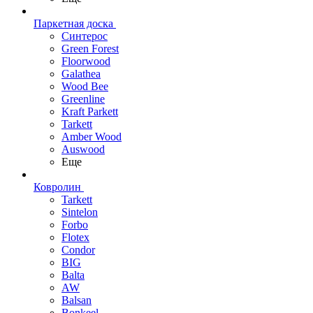
Паркетная доска
Синтерос
Green Forest
Floorwood
Galathea
Wood Bee
Greenline
Kraft Parkett
Tarkett
Amber Wood
Auswood
Еще
Ковролин
Tarkett
Sintelon
Forbo
Flotex
Condor
BIG
Balta
AW
Balsan
Bonkeel