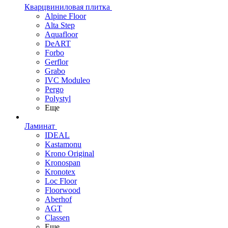
Кварцвиниловая плитка
Alpine Floor
Alta Step
Aquafloor
DeART
Forbo
Gerflor
Grabo
IVC Moduleo
Pergo
Polystyl
Еще
Ламинат
IDEAL
Kastamonu
Krono Original
Kronospan
Kronotex
Loc Floor
Floorwood
Aberhof
AGT
Classen
Еще