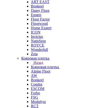
ART EAST
Bonkeel
Damy Floor
Ensten
Floor Factor
Floorwood
Home Expert
ICON
Invictus
NatisSton
ROYCE
Wonderfull
Zeta
Ковровая плитка
Назад
Ковровая плитка
Alpine Floor
AW
Bonkeel
Condor
ESCOM
Forbo
FSG
Modulyss
RCT