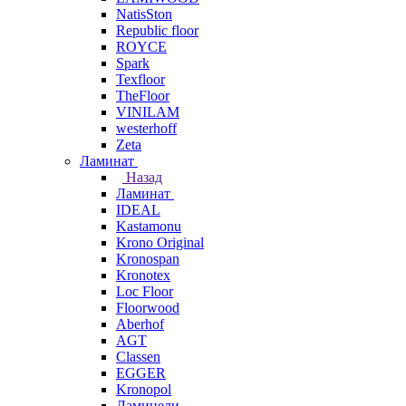
NatisSton
Republic floor
ROYCE
Spark
Texfloor
TheFloor
VINILAM
westerhoff
Zeta
Ламинат
Назад
Ламинат
IDEAL
Kastamonu
Krono Original
Kronospan
Kronotex
Loc Floor
Floorwood
Aberhof
AGT
Classen
EGGER
Kronopol
Ламинели