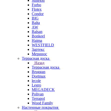
Sintelon
Forbo
Flotex
Condor
BIG
Balta
AW
Balsan
Bonkeel
Haima
WESTFIELD
Зартекс
Меринос
Террасная доска
Назад
Террасная доска
Bruggan
Dortmax
lecole
Legro
MEGADECK
Polivan
Terrapol
Wood Family
Настенные покрытия