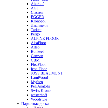
Aberhof
AGT
Classen
EGGER
Kronopol
Ламинели
Tarkett
Pergo
ALPINE FLOOR
AlsaFloor
Arteo
Bonkeel
Camsan
CBM
FirstFloor
Icon Floor
JOSS BEAUMONT
LamiWood
MyStep
Peli Anatolia
Swiss Krono
westerhoff
Woodstyle
Паркетная доска
Назад