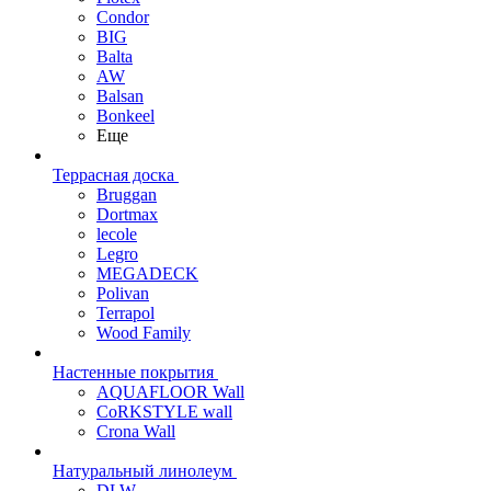
Condor
BIG
Balta
AW
Balsan
Bonkeel
Еще
Террасная доска
Bruggan
Dortmax
lecole
Legro
MEGADECK
Polivan
Terrapol
Wood Family
Настенные покрытия
AQUAFLOOR Wall
CoRKSTYLE wall
Crona Wall
Натуральный линолеум
DLW