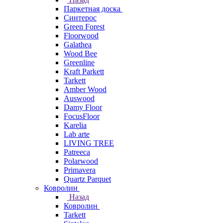
Паркетная доска
Синтерос
Green Forest
Floorwood
Galathea
Wood Bee
Greenline
Kraft Parkett
Tarkett
Amber Wood
Auswood
Damy Floor
FocusFloor
Karelia
Lab arte
LIVING TREE
Patreeca
Polarwood
Primavera
Quartz Parquet
Ковролин
Назад
Ковролин
Tarkett