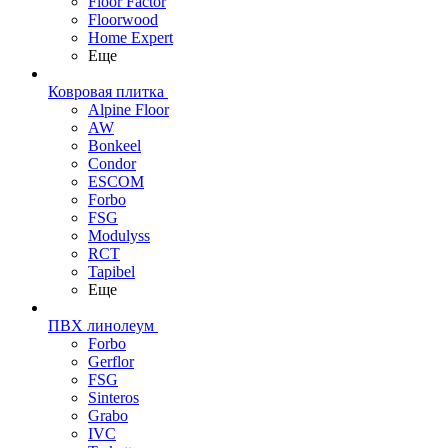
Floor Factor
Floorwood
Home Expert
Еще
Ковровая плитка
Alpine Floor
AW
Bonkeel
Condor
ESCOM
Forbo
FSG
Modulyss
RCT
Tapibel
Еще
ПВХ линолеум
Forbo
Gerflor
FSG
Sinteros
Grabo
IVC