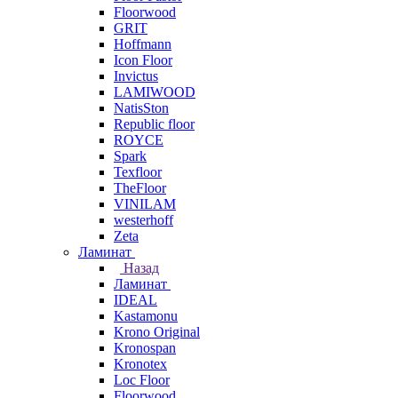
Floorwood
GRIT
Hoffmann
Icon Floor
Invictus
LAMIWOOD
NatisSton
Republic floor
ROYCE
Spark
Texfloor
TheFloor
VINILAM
westerhoff
Zeta
Ламинат
Назад
Ламинат
IDEAL
Kastamonu
Krono Original
Kronospan
Kronotex
Loc Floor
Floorwood