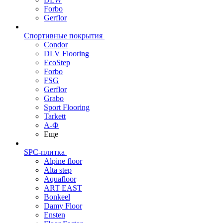
Forbo
Gerflor
Спортивные покрытия
Condor
DLV Flooring
EcoStep
Forbo
FSG
Gerflor
Grabo
Sport Flooring
Tarkett
А-Ф
Еще
SPC-плитка
Alpine floor
Alta step
Aquafloor
ART EAST
Bonkeel
Damy Floor
Ensten