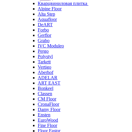
Кварцвиниловая плитка
Alpine Floor
Alta Step
Aquafloor
DeART
Forbo
Gerflor
Grabo
IVC Moduleo
Pergo
Polystyl
Tarkett
Vertigo
Aberhof
ADELAR
ART EAST
Bonkeel
Classen
CM Floor
CronaFloor
Damy Floor
Ensten
EuroWood
Fine Floor
Floor Fastor