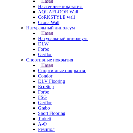
Назад
Настенные покрытия
AQUAFLOOR Wall
CoRKSTYLE wall
Crona Wall
Натуральный линолеум
Назад
Натуральный линолеум
DLW
Forbo
Gerflor
Спортивные покрытия
Назад
Спортивные покрытия
Condor
DLV Flooring
EcoStep
Forbo
FSG
Gerflor
Grabo
Sport Flooring
Tarkett
А-Ф
Резипол