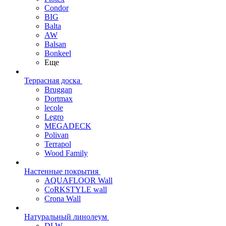
Condor
BIG
Balta
AW
Balsan
Bonkeel
Еще
Террасная доска
Bruggan
Dortmax
lecole
Legro
MEGADECK
Polivan
Terrapol
Wood Family
Настенные покрытия
AQUAFLOOR Wall
CoRKSTYLE wall
Crona Wall
Натуральный линолеум
DLW