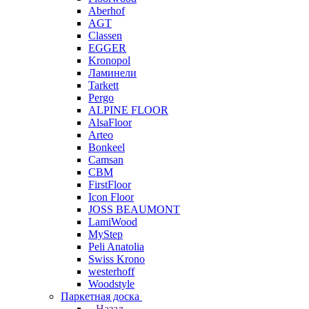
Aberhof
AGT
Classen
EGGER
Kronopol
Ламинели
Tarkett
Pergo
ALPINE FLOOR
AlsaFloor
Arteo
Bonkeel
Camsan
CBM
FirstFloor
Icon Floor
JOSS BEAUMONT
LamiWood
MyStep
Peli Anatolia
Swiss Krono
westerhoff
Woodstyle
Паркетная доска
Назад