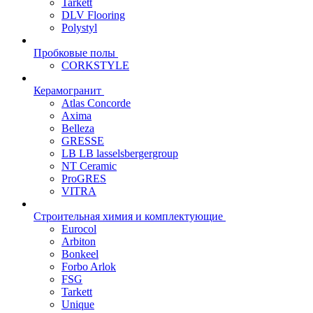
Tarkett
DLV Flooring
Polystyl
Пробковые полы
CORKSTYLE
Керамогранит
Atlas Concorde
Axima
Belleza
GRESSE
LB LB lasselsbergergroup
NT Ceramic
ProGRES
VITRA
Строительная химия и комплектующие
Eurocol
Arbiton
Bonkeel
Forbo Arlok
FSG
Tarkett
Unique