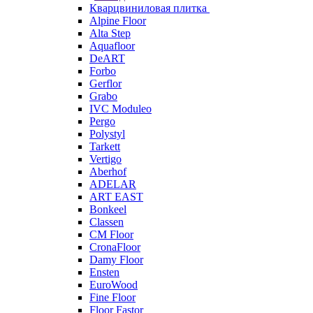
Кварцвиниловая плитка
Alpine Floor
Alta Step
Aquafloor
DeART
Forbo
Gerflor
Grabo
IVC Moduleo
Pergo
Polystyl
Tarkett
Vertigo
Aberhof
ADELAR
ART EAST
Bonkeel
Classen
CM Floor
CronaFloor
Damy Floor
Ensten
EuroWood
Fine Floor
Floor Fastor