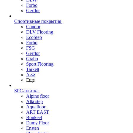
Forbo
Gerflor
Спортивные покрытия
Condor
DLV Flooring
EcoStep
Forbo
FSG
Gerflor
Grabo
Sport Flooring
Tarkett
А-Ф
Еще
SPC-плитка
Alpine floor
Alta step
Aquafloor
ART EAST
Bonkeel
Damy Floor
Ensten