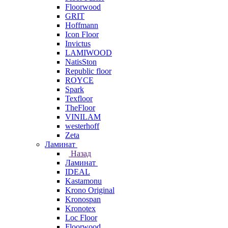
Floorwood
GRIT
Hoffmann
Icon Floor
Invictus
LAMIWOOD
NatisSton
Republic floor
ROYCE
Spark
Texfloor
TheFloor
VINILAM
westerhoff
Zeta
Ламинат
Назад
Ламинат
IDEAL
Kastamonu
Krono Original
Kronospan
Kronotex
Loc Floor
Floorwood