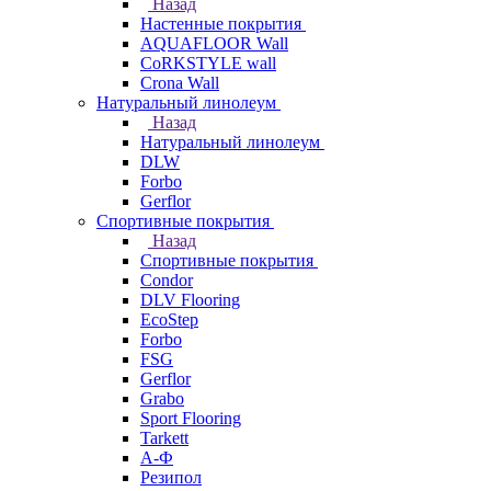
Назад
Настенные покрытия
AQUAFLOOR Wall
CoRKSTYLE wall
Crona Wall
Натуральный линолеум
Назад
Натуральный линолеум
DLW
Forbo
Gerflor
Спортивные покрытия
Назад
Спортивные покрытия
Condor
DLV Flooring
EcoStep
Forbo
FSG
Gerflor
Grabo
Sport Flooring
Tarkett
А-Ф
Резипол