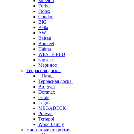
Sintelon
Forbo
Flotex
Condor
BIG
Balta
AW
Balsan
Bonkeel
Haima
WESTFIELD
Зартекс
Меринос
Террасная доска
Назад
Террасная доска
Bruggan
Dortmax
lecole
Legro
MEGADECK
Polivan
Terrapol
Wood Family
Настенные покрытия