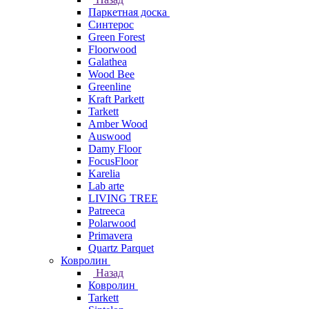
Паркетная доска
Синтерос
Green Forest
Floorwood
Galathea
Wood Bee
Greenline
Kraft Parkett
Tarkett
Amber Wood
Auswood
Damy Floor
FocusFloor
Karelia
Lab arte
LIVING TREE
Patreeca
Polarwood
Primavera
Quartz Parquet
Ковролин
Назад
Ковролин
Tarkett