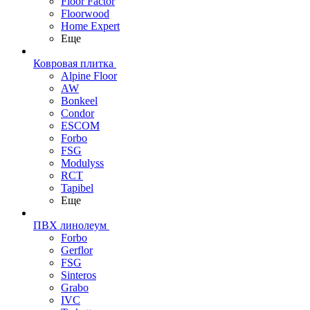
Floor Factor
Floorwood
Home Expert
Еще
Ковровая плитка
Alpine Floor
AW
Bonkeel
Condor
ESCOM
Forbo
FSG
Modulyss
RCT
Tapibel
Еще
ПВХ линолеум
Forbo
Gerflor
FSG
Sinteros
Grabo
IVC