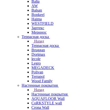
Balta
AW
Balsan
Bonkeel
Haima
WESTFIELD
Зартекс
Меринос
Террасная доска
Назад
Террасная доска
Bruggan
Dortmax
lecole
Legro
MEGADECK
Polivan
Terrapol
Wood Family
Настенные покрытия
Назад
Настенные покрытия
AQUAFLOOR Wall
CoRKSTYLE wall
Crona Wall