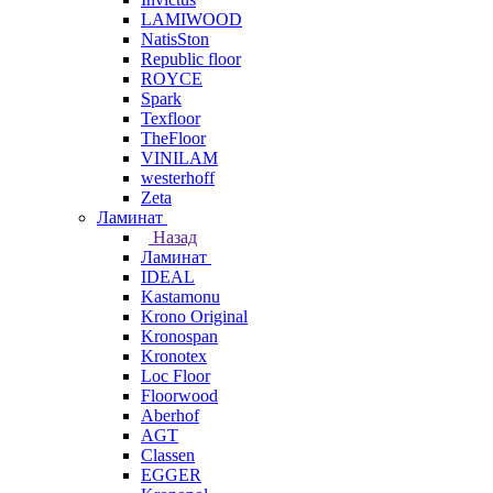
LAMIWOOD
NatisSton
Republic floor
ROYCE
Spark
Texfloor
TheFloor
VINILAM
westerhoff
Zeta
Ламинат
Назад
Ламинат
IDEAL
Kastamonu
Krono Original
Kronospan
Kronotex
Loc Floor
Floorwood
Aberhof
AGT
Classen
EGGER