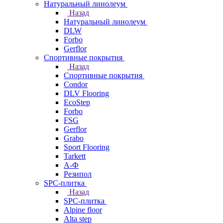
Натуральный линолеум
Назад
Натуральный линолеум
DLW
Forbo
Gerflor
Спортивные покрытия
Назад
Спортивные покрытия
Condor
DLV Flooring
EcoStep
Forbo
FSG
Gerflor
Grabo
Sport Flooring
Tarkett
А-Ф
Резипол
SPC-плитка
Назад
SPC-плитка
Alpine floor
Alta step