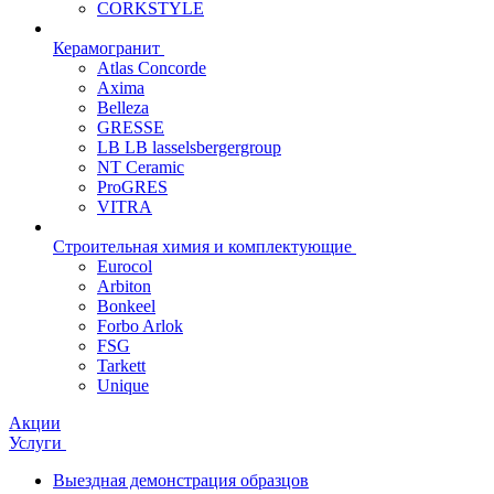
CORKSTYLE
Керамогранит
Atlas Concorde
Axima
Belleza
GRESSE
LB LB lasselsbergergroup
NT Ceramic
ProGRES
VITRA
Строительная химия и комплектующие
Eurocol
Arbiton
Bonkeel
Forbo Arlok
FSG
Tarkett
Unique
Акции
Услуги
Выездная демонстрация образцов