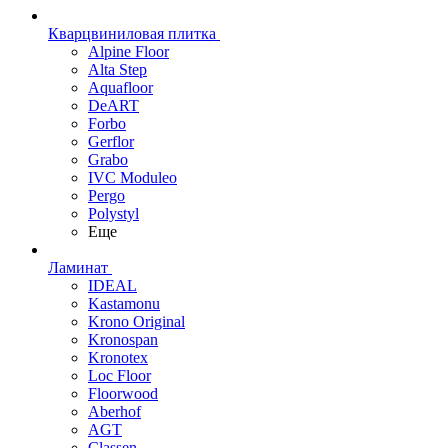
Кварцвиниловая плитка
Alpine Floor
Alta Step
Aquafloor
DeART
Forbo
Gerflor
Grabo
IVC Moduleo
Pergo
Polystyl
Еще
Ламинат
IDEAL
Kastamonu
Krono Original
Kronospan
Kronotex
Loc Floor
Floorwood
Aberhof
AGT
Classen