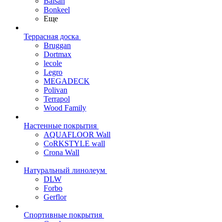
Balsan
Bonkeel
Еще
Террасная доска
Bruggan
Dortmax
lecole
Legro
MEGADECK
Polivan
Terrapol
Wood Family
Настенные покрытия
AQUAFLOOR Wall
CoRKSTYLE wall
Crona Wall
Натуральный линолеум
DLW
Forbo
Gerflor
Спортивные покрытия