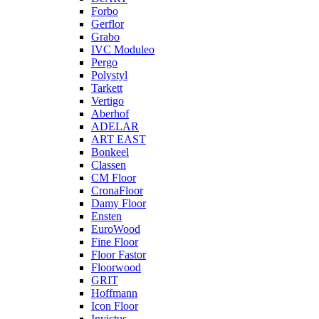
Forbo
Gerflor
Grabo
IVC Moduleo
Pergo
Polystyl
Tarkett
Vertigo
Aberhof
ADELAR
ART EAST
Bonkeel
Classen
CM Floor
CronaFloor
Damy Floor
Ensten
EuroWood
Fine Floor
Floor Fastor
Floorwood
GRIT
Hoffmann
Icon Floor
Invictus