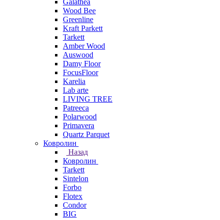
Galathea
Wood Bee
Greenline
Kraft Parkett
Tarkett
Amber Wood
Auswood
Damy Floor
FocusFloor
Karelia
Lab arte
LIVING TREE
Patreeca
Polarwood
Primavera
Quartz Parquet
Ковролин
Назад
Ковролин
Tarkett
Sintelon
Forbo
Flotex
Condor
BIG