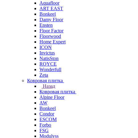
Aquafloor
ART EAST
Bonkeel
Damy Floor
Ensten
Floor Factor
Floorwood
Home Expert
ICON
Invictus
NatisSton
ROYCE
Wonderfull
Zeta
Ковровая плитка
Назад
Ковровая плитка
Alpine Floor
AW
Bonkeel
Condor
ESCOM
Forbo
FSG
Modulyss