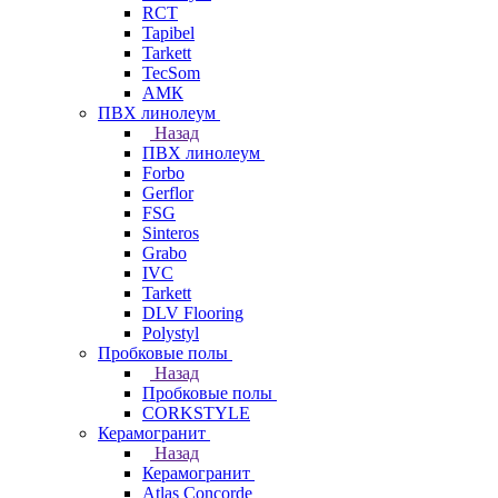
RCT
Tapibel
Tarkett
TecSom
АМК
ПВХ линолеум
Назад
ПВХ линолеум
Forbo
Gerflor
FSG
Sinteros
Grabo
IVC
Tarkett
DLV Flooring
Polystyl
Пробковые полы
Назад
Пробковые полы
CORKSTYLE
Керамогранит
Назад
Керамогранит
Atlas Concorde