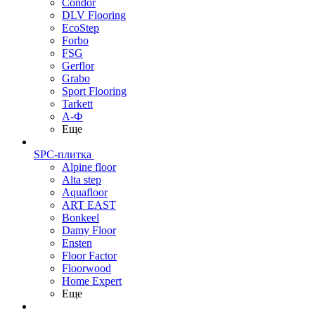
Condor
DLV Flooring
EcoStep
Forbo
FSG
Gerflor
Grabo
Sport Flooring
Tarkett
А-Ф
Еще
SPC-плитка
Alpine floor
Alta step
Aquafloor
ART EAST
Bonkeel
Damy Floor
Ensten
Floor Factor
Floorwood
Home Expert
Еще