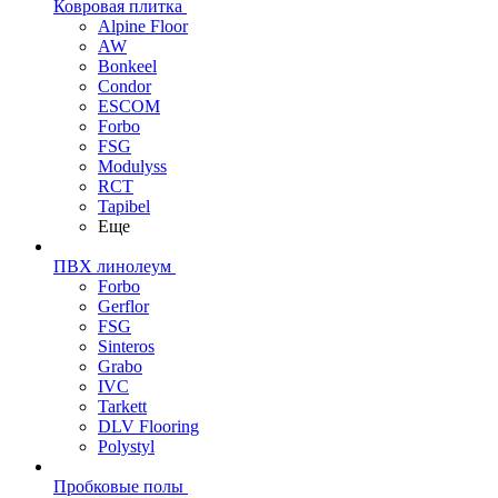
Ковровая плитка
Alpine Floor
AW
Bonkeel
Condor
ESCOM
Forbo
FSG
Modulyss
RCT
Tapibel
Еще
ПВХ линолеум
Forbo
Gerflor
FSG
Sinteros
Grabo
IVC
Tarkett
DLV Flooring
Polystyl
Пробковые полы