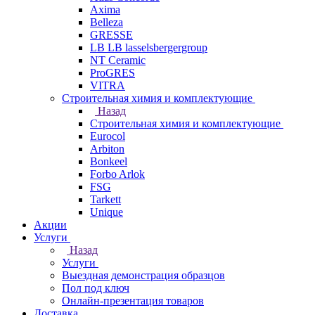
Axima
Belleza
GRESSE
LB LB lasselsbergergroup
NT Ceramic
ProGRES
VITRA
Строительная химия и комплектующие
Назад
Строительная химия и комплектующие
Eurocol
Arbiton
Bonkeel
Forbo Arlok
FSG
Tarkett
Unique
Акции
Услуги
Назад
Услуги
Выездная демонстрация образцов
Пол под ключ
Онлайн-презентация товаров
Доставка