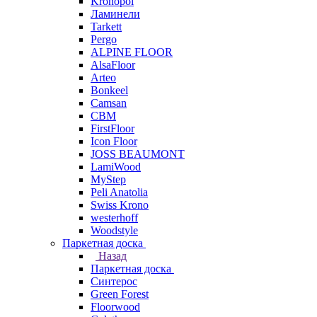
Kronopol
Ламинели
Tarkett
Pergo
ALPINE FLOOR
AlsaFloor
Arteo
Bonkeel
Camsan
CBM
FirstFloor
Icon Floor
JOSS BEAUMONT
LamiWood
MyStep
Peli Anatolia
Swiss Krono
westerhoff
Woodstyle
Паркетная доска
Назад
Паркетная доска
Синтерос
Green Forest
Floorwood