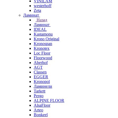
VINILAM
westerhoff
Zeta
Ламинат
Назад
Ламинат
IDEAL
Kastamonu
Krono Original
Kronospan
Kronotex
Loc Floor
Floorwood
Aberhof
AGT
Classen
EGGER
Kronopol
Ламинели
Tarkett
Pergo
ALPINE FLOOR
AlsaFloor
Arteo
Bonkeel