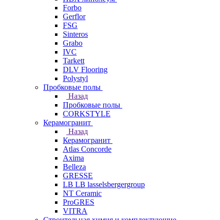
Forbo
Gerflor
FSG
Sinteros
Grabo
IVC
Tarkett
DLV Flooring
Polystyl
Пробковые полы
Назад
Пробковые полы
CORKSTYLE
Керамогранит
Назад
Керамогранит
Atlas Concorde
Axima
Belleza
GRESSE
LB LB lasselsbergergroup
NT Ceramic
ProGRES
VITRA
Строительная химия и комплектующие