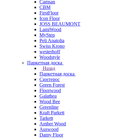
Camsan
CBM
FirstFloor
Icon Floor
JOSS BEAUMONT
LamiWood
MyStep
Peli Anatolia
Swiss Krono
westerhoff
Woodstyle
Паркетная доска
Назад
Паркетная доска
Синтерос
Green Forest
Floorwood
Galathea
Wood Bee
Greenline
Kraft Parkett
Tarkett
Amber Wood
Auswood
Damy Floor