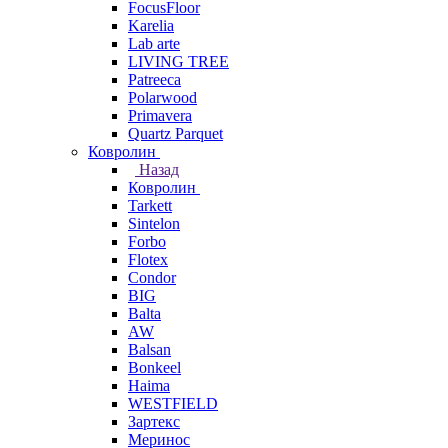
FocusFloor
Karelia
Lab arte
LIVING TREE
Patreeca
Polarwood
Primavera
Quartz Parquet
Ковролин
Назад
Ковролин
Tarkett
Sintelon
Forbo
Flotex
Condor
BIG
Balta
AW
Balsan
Bonkeel
Haima
WESTFIELD
Зартекс
Меринос