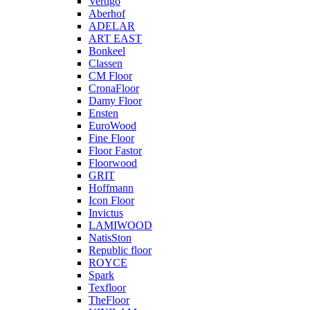
Vertigo
Aberhof
ADELAR
ART EAST
Bonkeel
Classen
CM Floor
CronaFloor
Damy Floor
Ensten
EuroWood
Fine Floor
Floor Fastor
Floorwood
GRIT
Hoffmann
Icon Floor
Invictus
LAMIWOOD
NatisSton
Republic floor
ROYCE
Spark
Texfloor
TheFloor