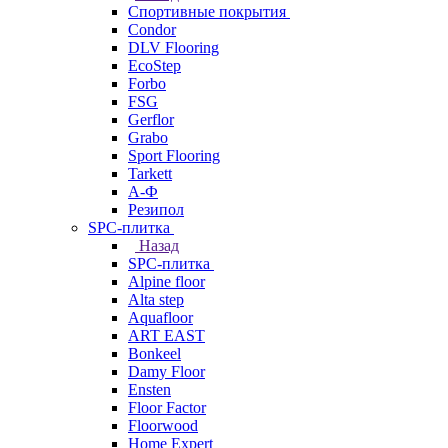
Спортивные покрытия
Condor
DLV Flooring
EcoStep
Forbo
FSG
Gerflor
Grabo
Sport Flooring
Tarkett
А-Ф
Резипол
SPC-плитка
Назад
SPC-плитка
Alpine floor
Alta step
Aquafloor
ART EAST
Bonkeel
Damy Floor
Ensten
Floor Factor
Floorwood
Home Expert