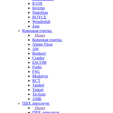
ICON
Invictus
NatisSton
ROYCE
Wonderfull
Zeta
Ковровая плитка
Назад
Ковровая плитка
Alpine Floor
AW
Bonkeel
Condor
ESCOM
Forbo
FSG
Modulyss
RCT
Tapibel
Tarkett
TecSom
АМК
ПВХ линолеум
Назад
ПВХ линолеум