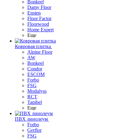
Bonkeel
Damy Floor
Ensten
Floor Factor
Floorwood
Home Expert
Еще
Ковровая плитка
Alpine Floor
AW
Bonkeel
Condor
ESCOM
Forbo
FSG
Modulyss
RCT
Tapibel
Еще
ПВХ линолеум
Forbo
Gerflor
FSG