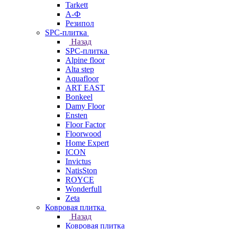
Tarkett
А-Ф
Резипол
SPC-плитка
Назад
SPC-плитка
Alpine floor
Alta step
Aquafloor
ART EAST
Bonkeel
Damy Floor
Ensten
Floor Factor
Floorwood
Home Expert
ICON
Invictus
NatisSton
ROYCE
Wonderfull
Zeta
Ковровая плитка
Назад
Ковровая плитка