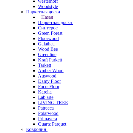
westerhoff
Woodstyle
Паркетная доска
Назад
Паркетная доска
Синтерос
Green Forest
Floorwood
Galathea
Wood Bee
Greenline
Kraft Parkett
Tarkett
Amber Wood
Auswood
Damy Floor
FocusFloor
Karelia
Lab arte
LIVING TREE
Patreeca
Polarwood
Primavera
Quartz Parquet
Ковролин