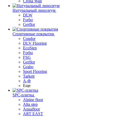
Crona Wall
Натуральный линолеум
DLW
Forbo
Gerflor
Спортивные покрытия
Condor
DLV Flooring
EcoStep
Forbo
FSG
Gerflor
Grabo
Sport Flooring
Tarkett
А-Ф
Еще
SPC-плитка
Alpine floor
Alta step
Aquafloor
ART EAST