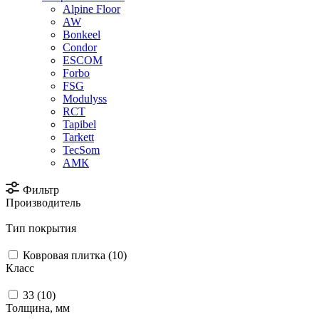
Alpine Floor
AW
Bonkeel
Condor
ESCOM
Forbo
FSG
Modulyss
RCT
Tapibel
Tarkett
TecSom
АМК
Фильтр
Производитель
Тип покрытия
Ковровая плитка (
10
)
Класс
33 (
10
)
Толщина, мм