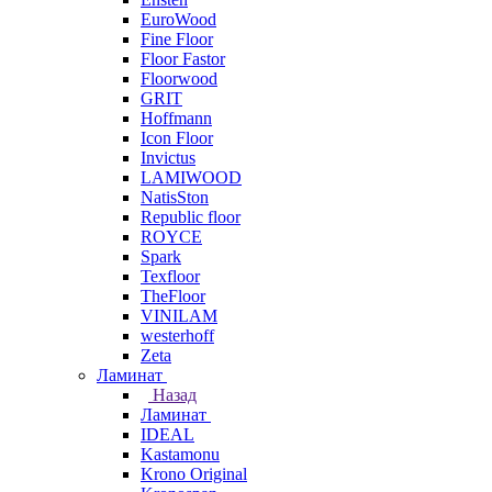
EuroWood
Fine Floor
Floor Fastor
Floorwood
GRIT
Hoffmann
Icon Floor
Invictus
LAMIWOOD
NatisSton
Republic floor
ROYCE
Spark
Texfloor
TheFloor
VINILAM
westerhoff
Zeta
Ламинат
Назад
Ламинат
IDEAL
Kastamonu
Krono Original