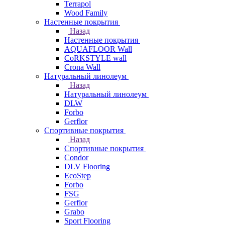
Terrapol
Wood Family
Настенные покрытия
Назад
Настенные покрытия
AQUAFLOOR Wall
CoRKSTYLE wall
Crona Wall
Натуральный линолеум
Назад
Натуральный линолеум
DLW
Forbo
Gerflor
Спортивные покрытия
Назад
Спортивные покрытия
Condor
DLV Flooring
EcoStep
Forbo
FSG
Gerflor
Grabo
Sport Flooring