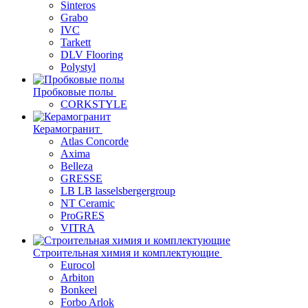
Sinteros
Grabo
IVC
Tarkett
DLV Flooring
Polystyl
Пробковые полы
CORKSTYLE
Керамогранит
Atlas Concorde
Axima
Belleza
GRESSE
LB LB lasselsbergergroup
NT Ceramic
ProGRES
VITRA
Строительная химия и комплектующие
Eurocol
Arbiton
Bonkeel
Forbo Arlok