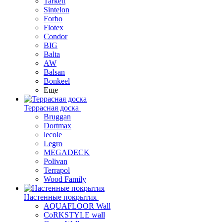
Tarkett
Sintelon
Forbo
Flotex
Condor
BIG
Balta
AW
Balsan
Bonkeel
Еще
Террасная доска
Bruggan
Dortmax
lecole
Legro
MEGADECK
Polivan
Terrapol
Wood Family
Настенные покрытия
AQUAFLOOR Wall
CoRKSTYLE wall