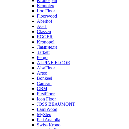
Kronospan
Kronotex
Loc Floor
Floorwood
Aberhof
AGT
Classen
EGGER
Kronopol
Ламинели
Tarkett
Pergo
ALPINE FLOOR
AlsaFloor
Arteo
Bonkeel
Camsan
CBM
FirstFloor
Icon Floor
JOSS BEAUMONT
LamiWood
MyStep
Peli Anatolia
Swiss Krono