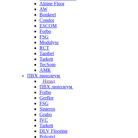
Alpine Floor
AW
Bonkeel
Condor
ESCOM
Forbo
FSG
Modulyss
RCT
Tapibel
Tarkett
TecSom
АМК
ПВХ линолеум
Назад
ПВХ линолеум
Forbo
Gerflor
FSG
Sinteros
Grabo
IVC
Tarkett
DLV Flooring
Polystyl