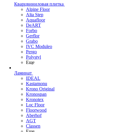
Кварцвиниловая плитка
Alpine Floor
Alta Step
Aquafloor
DeART
Forbo
Gerflor
Grabo
IVC Moduleo
Pergo
Polystyl
Еще
Ламинат
IDEAL
Kastamonu
Krono Original
Kronospan
Kronotex
Loc Floor
Floorwood
Aberhof
AGT
Classen
Еще