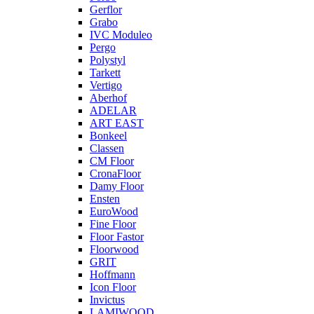
Gerflor
Grabo
IVC Moduleo
Pergo
Polystyl
Tarkett
Vertigo
Aberhof
ADELAR
ART EAST
Bonkeel
Classen
CM Floor
CronaFloor
Damy Floor
Ensten
EuroWood
Fine Floor
Floor Fastor
Floorwood
GRIT
Hoffmann
Icon Floor
Invictus
LAMIWOOD