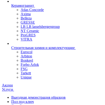
Керамогранит
Atlas Concorde
Axima
Belleza
GRESSE
LB LB lasselsbergergroup
NT Ceramic
ProGRES
VITRA
Строительная химия и комплектующие
Eurocol
Arbiton
Bonkeel
Forbo Arlok
FSG
Tarkett
Unique
Акции
Услуги
Выездная демонстрация образцов
Пол под ключ