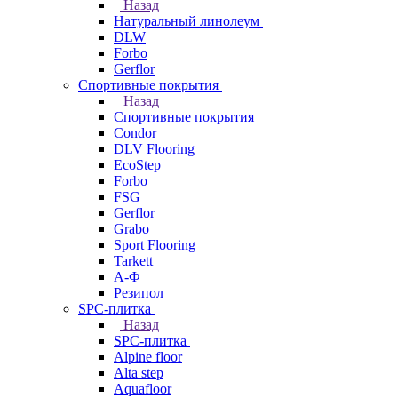
Назад
Натуральный линолеум
DLW
Forbo
Gerflor
Спортивные покрытия
Назад
Спортивные покрытия
Condor
DLV Flooring
EcoStep
Forbo
FSG
Gerflor
Grabo
Sport Flooring
Tarkett
А-Ф
Резипол
SPC-плитка
Назад
SPC-плитка
Alpine floor
Alta step
Aquafloor