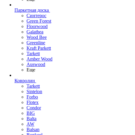
Паркетная доска
Синтерос
Green Forest
Floorwood
Galathea
Wood Bee
Greenline
Kraft Parkett
Tarkett
Amber Wood
Auswood
Еще
Ковролин
Tarkett
Sintelon
Forbo
Flotex
Condor
BIG
Balta
AW
Balsan
Bonkeel