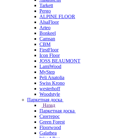
Tarkett
Pergo
ALPINE FLOOR
AlsaFloor
Arteo
Bonkeel
Camsan
CBM
FirstFloor
Icon Floor
JOSS BEAUMONT
LamiWood
MyStep
Peli Anatolia
Swiss Krono
westerhoff
Woodstyle
Паркетная доска
Назад
Паркетная доска
Синтерос
Green Forest
Floorwood
Galathea