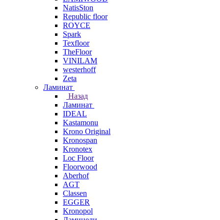
NatisSton
Republic floor
ROYCE
Spark
Texfloor
TheFloor
VINILAM
westerhoff
Zeta
Ламинат
Назад
Ламинат
IDEAL
Kastamonu
Krono Original
Kronospan
Kronotex
Loc Floor
Floorwood
Aberhof
AGT
Classen
EGGER
Kronopol
Ламинели