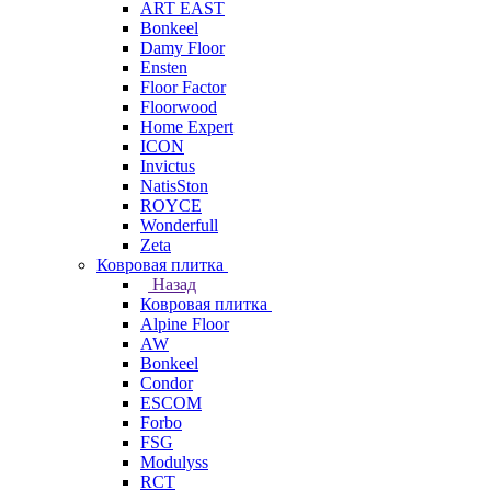
ART EAST
Bonkeel
Damy Floor
Ensten
Floor Factor
Floorwood
Home Expert
ICON
Invictus
NatisSton
ROYCE
Wonderfull
Zeta
Ковровая плитка
Назад
Ковровая плитка
Alpine Floor
AW
Bonkeel
Condor
ESCOM
Forbo
FSG
Modulyss
RCT