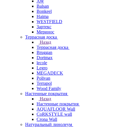
AW
Balsan
Bonkeel
Haima
WESTFIELD
Зартекс
Меринос
Террасная доска
Назад
Террасная доска
Bruggan
Dortmax
lecole
Legro
MEGADECK
Polivan
Terrapol
Wood Family
Настенные покрытия
Назад
Настенные покрытия
AQUAFLOOR Wall
CoRKSTYLE wall
Crona Wall
Натуральный линолеум