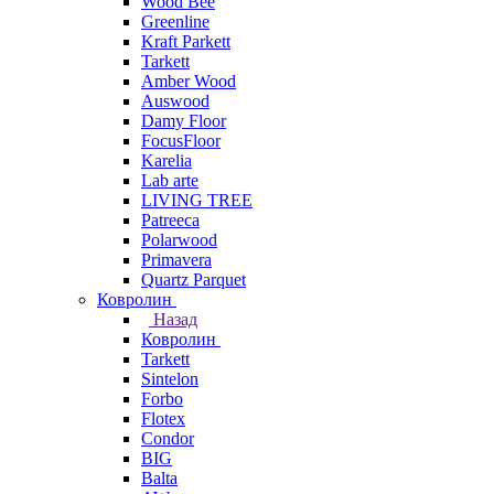
Wood Bee
Greenline
Kraft Parkett
Tarkett
Amber Wood
Auswood
Damy Floor
FocusFloor
Karelia
Lab arte
LIVING TREE
Patreeca
Polarwood
Primavera
Quartz Parquet
Ковролин
Назад
Ковролин
Tarkett
Sintelon
Forbo
Flotex
Condor
BIG
Balta