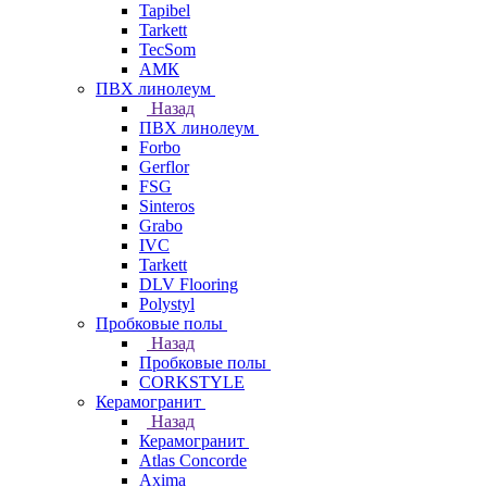
Tapibel
Tarkett
TecSom
АМК
ПВХ линолеум
Назад
ПВХ линолеум
Forbo
Gerflor
FSG
Sinteros
Grabo
IVC
Tarkett
DLV Flooring
Polystyl
Пробковые полы
Назад
Пробковые полы
CORKSTYLE
Керамогранит
Назад
Керамогранит
Atlas Concorde
Axima