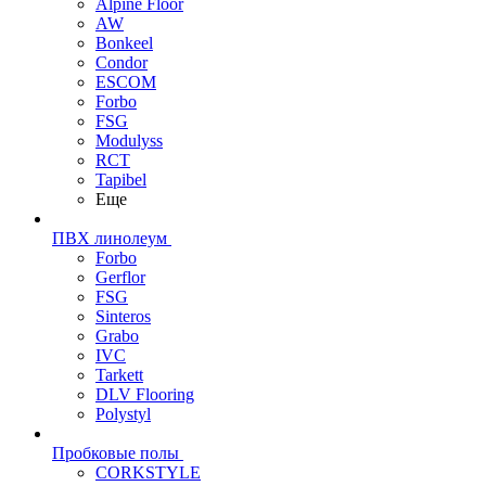
Alpine Floor
AW
Bonkeel
Condor
ESCOM
Forbo
FSG
Modulyss
RCT
Tapibel
Еще
ПВХ линолеум
Forbo
Gerflor
FSG
Sinteros
Grabo
IVC
Tarkett
DLV Flooring
Polystyl
Пробковые полы
CORKSTYLE