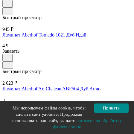
Быстрый просмотр
945 ₽
Ламинат Aberhof Tornado 1021 Дуб Идай
4.9
Заказать
Быстрый просмотр
2 023 ₽
Ламинат Aberhof Art Chateau ABF504 Дуб Андо
5
Заказать
Мы используем файлы cookie, чтобы
Принять
сделать сайт удобнее. Продолжая
использовать наш сайт, вы даете
согласие на обработку
Загрузить еще
файлов cookie