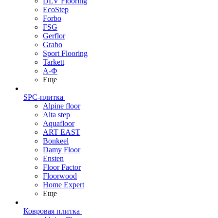
DLV Flooring
EcoStep
Forbo
FSG
Gerflor
Grabo
Sport Flooring
Tarkett
А-Ф
Еще
SPC-плитка
Alpine floor
Alta step
Aquafloor
ART EAST
Bonkeel
Damy Floor
Ensten
Floor Factor
Floorwood
Home Expert
Еще
Ковровая плитка