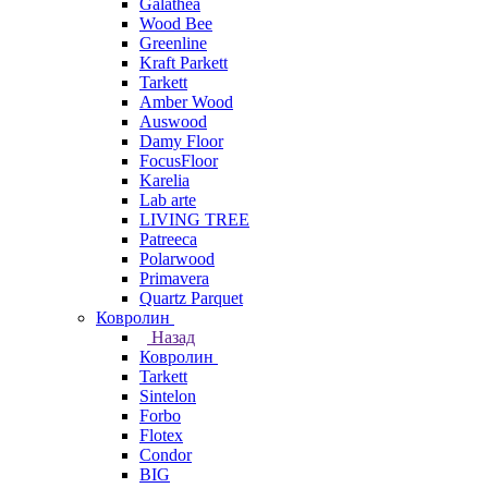
Galathea
Wood Bee
Greenline
Kraft Parkett
Tarkett
Amber Wood
Auswood
Damy Floor
FocusFloor
Karelia
Lab arte
LIVING TREE
Patreeca
Polarwood
Primavera
Quartz Parquet
Ковролин
Назад
Ковролин
Tarkett
Sintelon
Forbo
Flotex
Condor
BIG