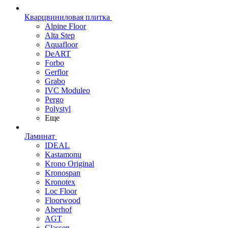
Кварцвиниловая плитка
Alpine Floor
Alta Step
Aquafloor
DeART
Forbo
Gerflor
Grabo
IVC Moduleo
Pergo
Polystyl
Еще
Ламинат
IDEAL
Kastamonu
Krono Original
Kronospan
Kronotex
Loc Floor
Floorwood
Aberhof
AGT
Classen