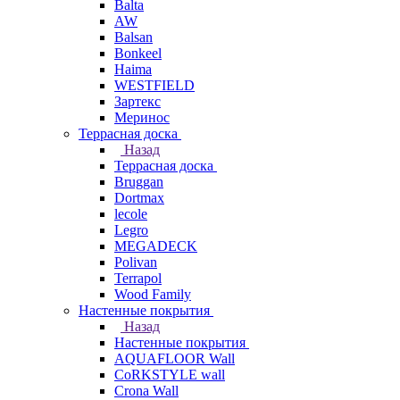
Balta
AW
Balsan
Bonkeel
Haima
WESTFIELD
Зартекс
Меринос
Террасная доска
Назад
Террасная доска
Bruggan
Dortmax
lecole
Legro
MEGADECK
Polivan
Terrapol
Wood Family
Настенные покрытия
Назад
Настенные покрытия
AQUAFLOOR Wall
CoRKSTYLE wall
Crona Wall