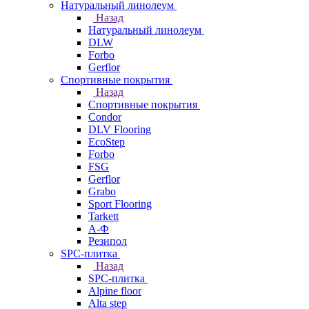
Натуральный линолеум
Назад
Натуральный линолеум
DLW
Forbo
Gerflor
Спортивные покрытия
Назад
Спортивные покрытия
Condor
DLV Flooring
EcoStep
Forbo
FSG
Gerflor
Grabo
Sport Flooring
Tarkett
А-Ф
Резипол
SPC-плитка
Назад
SPC-плитка
Alpine floor
Alta step