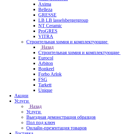
Axima
Belleza
GRESSE
LB LB lasselsbergergroup
NT Ceramic
ProGRES
VITRA
Строительная химия и комплектующие
Назад
Строительная химия и комплектующие
Eurocol
Arbiton
Bonkeel
Forbo Arlok
FSG
Tarkett
Unique
Акции
Услуги
Назад
Услуги
Выездная демонстрация образцов
Пол под ключ
Онлайн-презентация товаров
Доставка