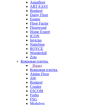
Aquafloor
ART EAST
Bonkeel
Damy Floor
Ensten
Floor Factor
Floorwood
Home Expert
ICON
Invictus
NatisSton
ROYCE
Wonderfull
Zeta
Ковровая плитка
Назад
Ковровая плитка
Alpine Floor
AW
Bonkeel
Condor
ESCOM
Forbo
FSG
Modulyss