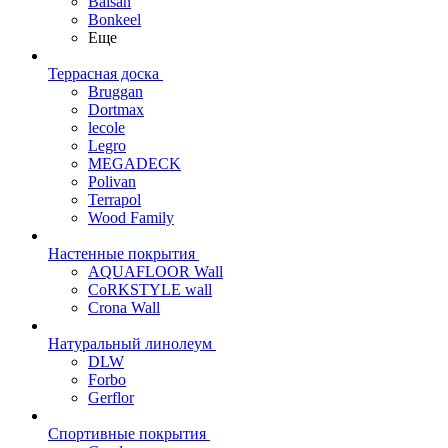
Balsan
Bonkeel
Еще
Террасная доска
Bruggan
Dortmax
lecole
Legro
MEGADECK
Polivan
Terrapol
Wood Family
Настенные покрытия
AQUAFLOOR Wall
CoRKSTYLE wall
Crona Wall
Натуральный линолеум
DLW
Forbo
Gerflor
Спортивные покрытия