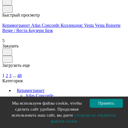
Быстрый просмотр
Керамогранит Atlas Concorde Коллекция: Vesta Vesta Boiserie
Beige / Веста Боузери Беж
5
Заказать
Загрузить еще
1
2
3
...
48
Категория
Керамогранит
Atlas Concorde
Axima
Мы используем файлы cookie, чтобы
Принять
Belleza
сделать сайт удобнее. Продолжая
GRESSE
использовать наш сайт, вы даете
согласие на обработку
LB LB lasselsbergergroup
NT Ceramic
файлов cookie
ProGRES