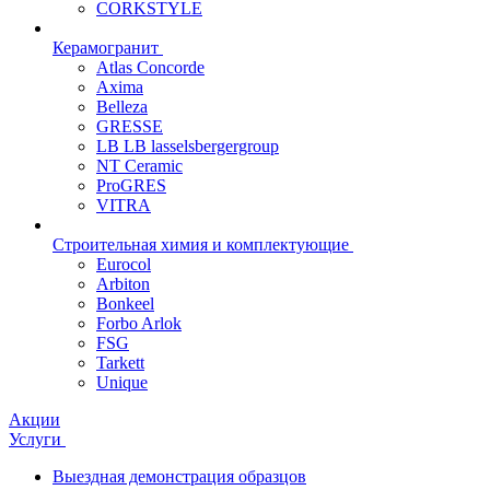
CORKSTYLE
Керамогранит
Atlas Concorde
Axima
Belleza
GRESSE
LB LB lasselsbergergroup
NT Ceramic
ProGRES
VITRA
Строительная химия и комплектующие
Eurocol
Arbiton
Bonkeel
Forbo Arlok
FSG
Tarkett
Unique
Акции
Услуги
Выездная демонстрация образцов