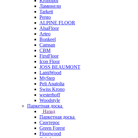
Kronopol
Ламинели
Tarkett
Pergo
ALPINE FLOOR
AlsaFloor
Arteo
Bonkeel
Camsan
CBM
FirstFloor
Icon Floor
JOSS BEAUMONT
LamiWood
MyStep
Peli Anatolia
Swiss Krono
westerhoff
Woodstyle
Паркетная доска
Назад
Паркетная доска
Синтерос
Green Forest
Floorwood