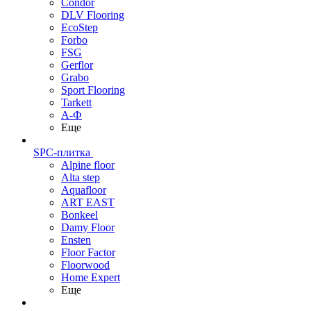
Condor
DLV Flooring
EcoStep
Forbo
FSG
Gerflor
Grabo
Sport Flooring
Tarkett
А-Ф
Еще
SPC-плитка
Alpine floor
Alta step
Aquafloor
ART EAST
Bonkeel
Damy Floor
Ensten
Floor Factor
Floorwood
Home Expert
Еще