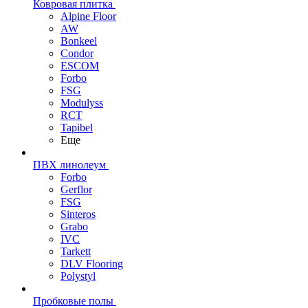
Ковровая плитка
Alpine Floor
AW
Bonkeel
Condor
ESCOM
Forbo
FSG
Modulyss
RCT
Tapibel
Еще
ПВХ линолеум
Forbo
Gerflor
FSG
Sinteros
Grabo
IVC
Tarkett
DLV Flooring
Polystyl
Пробковые полы