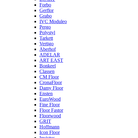
Forbo
Gerflor
Grabo
IVC Moduleo
Pergo
Polystyl
Tarkett
Vertigo
Aberhof
ADELAR
ART EAST
Bonkeel
Classen
CM Floor
CronaFloor
Damy Floor
Ensten
EuroWood
Fine Floor
Floor Fastor
Floorwood
GRIT
Hoffmann
Icon Floor
Invictus