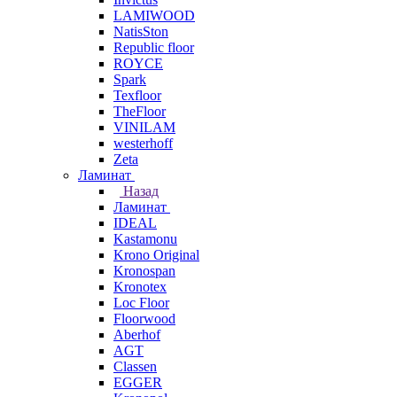
LAMIWOOD
NatisSton
Republic floor
ROYCE
Spark
Texfloor
TheFloor
VINILAM
westerhoff
Zeta
Ламинат
Назад
Ламинат
IDEAL
Kastamonu
Krono Original
Kronospan
Kronotex
Loc Floor
Floorwood
Aberhof
AGT
Classen
EGGER