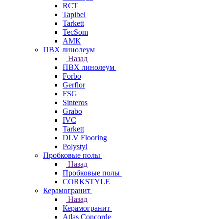
RCT
Tapibel
Tarkett
TecSom
АМК
ПВХ линолеум
Назад
ПВХ линолеум
Forbo
Gerflor
FSG
Sinteros
Grabo
IVC
Tarkett
DLV Flooring
Polystyl
Пробковые полы
Назад
Пробковые полы
CORKSTYLE
Керамогранит
Назад
Керамогранит
Atlas Concorde