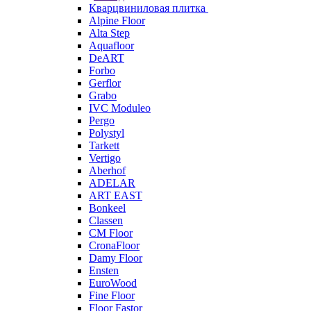
Кварцвиниловая плитка
Alpine Floor
Alta Step
Aquafloor
DeART
Forbo
Gerflor
Grabo
IVC Moduleo
Pergo
Polystyl
Tarkett
Vertigo
Aberhof
ADELAR
ART EAST
Bonkeel
Classen
CM Floor
CronaFloor
Damy Floor
Ensten
EuroWood
Fine Floor
Floor Fastor