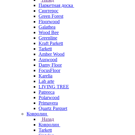
Паркетная доска
Синтерос
Green Forest
Floorwood
Galathea
Wood Bee
Greenline
Kraft Parkett
Tarkett
Amber Wood
Auswood
Damy Floor
FocusFloor
Karelia
Lab arte
LIVING TREE
Patreeca
Polarwood
Primavera
Quartz Parquet
Ковролин
Назад
Ковролин
Tarkett