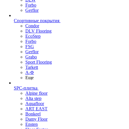
Forbo
Gerflor
Спортивные покрытия
Condor
DLV Flooring
EcoStep
Forbo
FSG
Gerflor
Grabo
Sport Flooring
Tarkett
А-Ф
Еще
SPC-плитка
Alpine floor
Alta step
Aquafloor
ART EAST
Bonkeel
Damy Floor
Ensten