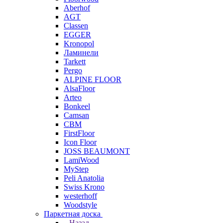
Aberhof
AGT
Classen
EGGER
Kronopol
Ламинели
Tarkett
Pergo
ALPINE FLOOR
AlsaFloor
Arteo
Bonkeel
Camsan
CBM
FirstFloor
Icon Floor
JOSS BEAUMONT
LamiWood
MyStep
Peli Anatolia
Swiss Krono
westerhoff
Woodstyle
Паркетная доска
Назад