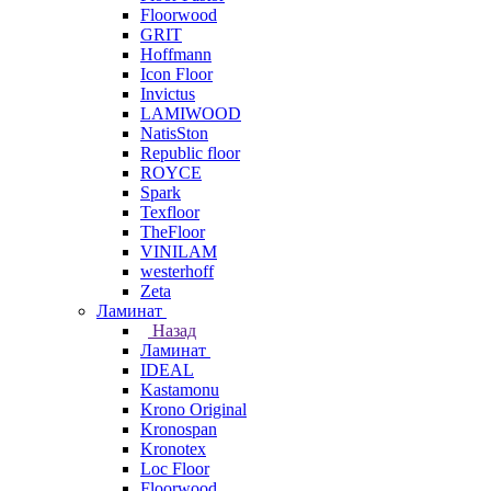
Floorwood
GRIT
Hoffmann
Icon Floor
Invictus
LAMIWOOD
NatisSton
Republic floor
ROYCE
Spark
Texfloor
TheFloor
VINILAM
westerhoff
Zeta
Ламинат
Назад
Ламинат
IDEAL
Kastamonu
Krono Original
Kronospan
Kronotex
Loc Floor
Floorwood