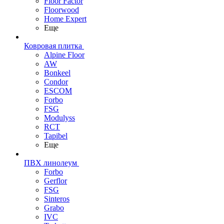
Floor Factor
Floorwood
Home Expert
Еще
Ковровая плитка
Alpine Floor
AW
Bonkeel
Condor
ESCOM
Forbo
FSG
Modulyss
RCT
Tapibel
Еще
ПВХ линолеум
Forbo
Gerflor
FSG
Sinteros
Grabo
IVC