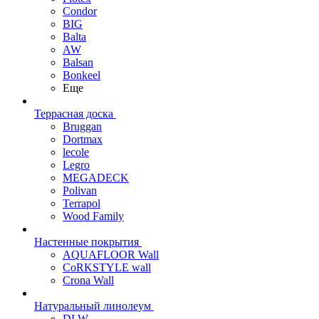
Condor
BIG
Balta
AW
Balsan
Bonkeel
Еще
Террасная доска
Bruggan
Dortmax
lecole
Legro
MEGADECK
Polivan
Terrapol
Wood Family
Настенные покрытия
AQUAFLOOR Wall
CoRKSTYLE wall
Crona Wall
Натуральный линолеум
DLW