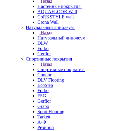
Назад
Настенные покрытия
AQUAFLOOR Wall
CoRKSTYLE wall
Crona Wall
Натуральный линолеум
Назад
Натуральный линолеум
DLW
Forbo
Gerflor
Спортивные покрытия
Назад
Спортивные покрытия
Condor
DLV Flooring
EcoStep
Forbo
FSG
Gerflor
Grabo
Sport Flooring
Tarkett
А-Ф
Резипол