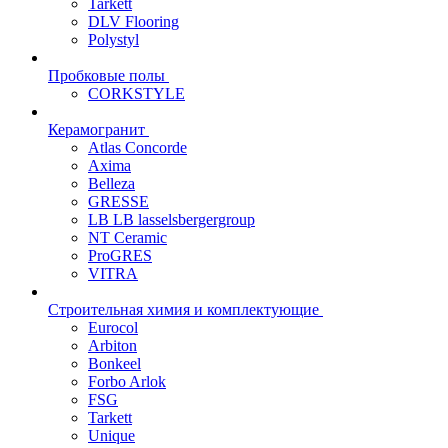
Tarkett
DLV Flooring
Polystyl
Пробковые полы
CORKSTYLE
Керамогранит
Atlas Concorde
Axima
Belleza
GRESSE
LB LB lasselsbergergroup
NT Ceramic
ProGRES
VITRA
Строительная химия и комплектующие
Eurocol
Arbiton
Bonkeel
Forbo Arlok
FSG
Tarkett
Unique