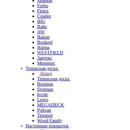
Sintelon
Forbo
Flotex
Condor
BIG
Balta
AW
Balsan
Bonkeel
Haima
WESTFIELD
Зартекс
Меринос
Террасная доска
Назад
Террасная доска
Bruggan
Dortmax
lecole
Legro
MEGADECK
Polivan
Terrapol
Wood Family
Настенные покрытия