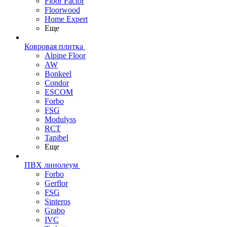
Floor Factor
Floorwood
Home Expert
Еще
Ковровая плитка
Alpine Floor
AW
Bonkeel
Condor
ESCOM
Forbo
FSG
Modulyss
RCT
Tapibel
Еще
ПВХ линолеум
Forbo
Gerflor
FSG
Sinteros
Grabo
IVC