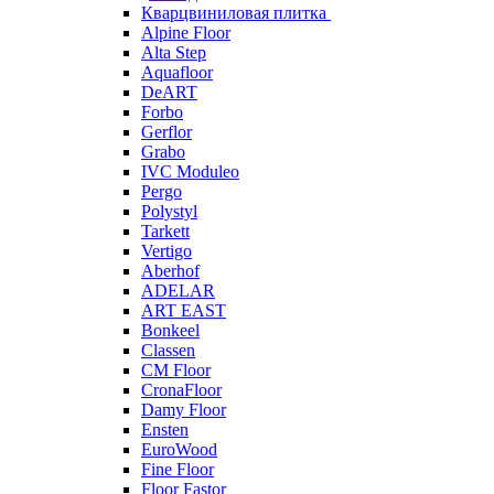
Кварцвиниловая плитка
Alpine Floor
Alta Step
Aquafloor
DeART
Forbo
Gerflor
Grabo
IVC Moduleo
Pergo
Polystyl
Tarkett
Vertigo
Aberhof
ADELAR
ART EAST
Bonkeel
Classen
CM Floor
CronaFloor
Damy Floor
Ensten
EuroWood
Fine Floor
Floor Fastor