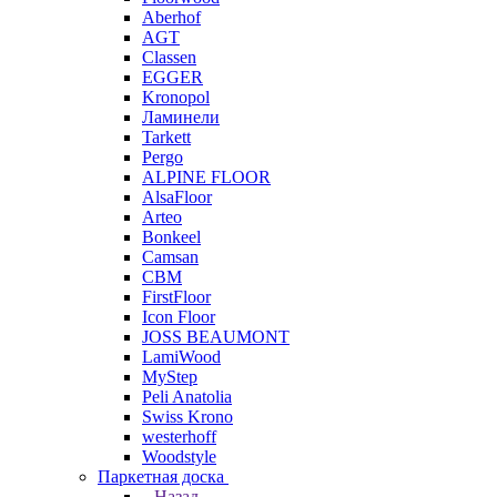
Aberhof
AGT
Classen
EGGER
Kronopol
Ламинели
Tarkett
Pergo
ALPINE FLOOR
AlsaFloor
Arteo
Bonkeel
Camsan
CBM
FirstFloor
Icon Floor
JOSS BEAUMONT
LamiWood
MyStep
Peli Anatolia
Swiss Krono
westerhoff
Woodstyle
Паркетная доска
Назад