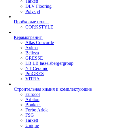
Tarkett
DLV Flooring
Polystyl
Пробковые полы
CORKSTYLE
Керамогранит
Atlas Concorde
Axima
Belleza
GRESSE
LB LB lasselsbergergroup
NT Ceramic
ProGRES
VITRA
Строительная химия и комплектующие
Eurocol
Arbiton
Bonkeel
Forbo Arlok
FSG
Tarkett
Unique