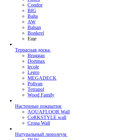
Condor
BIG
Balta
AW
Balsan
Bonkeel
Еще
Террасная доска
Bruggan
Dortmax
lecole
Legro
MEGADECK
Polivan
Terrapol
Wood Family
Настенные покрытия
AQUAFLOOR Wall
CoRKSTYLE wall
Crona Wall
Натуральный линолеум
DLW