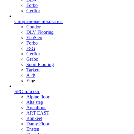
Forbo
Gerflor
Спортивные покрытия
Condor
DLV Flooring
EcoStep
Forbo
FSG
Gerflor
Grabo
Sport Flooring
Tarkett
А-Ф
Еще
SPC-плитка
Alpine floor
Alta step
Aquafloor
ART EAST
Bonkeel
Damy Floor
Ensten