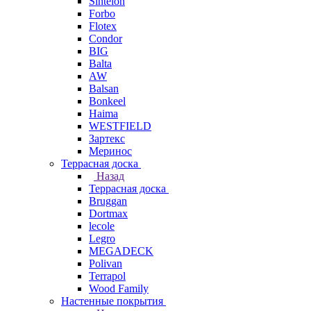
Sintelon
Forbo
Flotex
Condor
BIG
Balta
AW
Balsan
Bonkeel
Haima
WESTFIELD
Зартекс
Меринос
Террасная доска
Назад
Террасная доска
Bruggan
Dortmax
lecole
Legro
MEGADECK
Polivan
Terrapol
Wood Family
Настенные покрытия