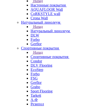
Назад
Настенные покрытия
AQUAFLOOR Wall
CoRKSTYLE wall
Crona Wall
Натуральный линолеум
Назад
Натуральный линолеум
DLW
Forbo
Gerflor
Спортивные покрытия
Назад
Спортивные покрытия
Condor
DLV Flooring
EcoStep
Forbo
FSG
Gerflor
Grabo
Sport Flooring
Tarkett
А-Ф
Резипол