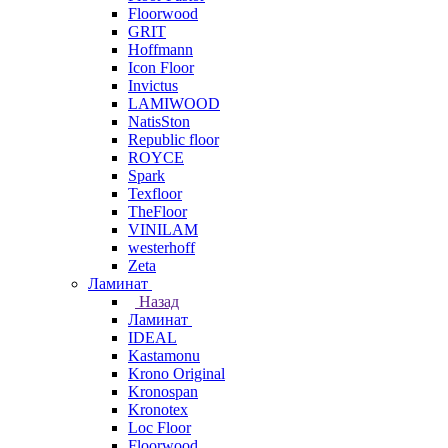
Floorwood
GRIT
Hoffmann
Icon Floor
Invictus
LAMIWOOD
NatisSton
Republic floor
ROYCE
Spark
Texfloor
TheFloor
VINILAM
westerhoff
Zeta
Ламинат
Назад
Ламинат
IDEAL
Kastamonu
Krono Original
Kronospan
Kronotex
Loc Floor
Floorwood