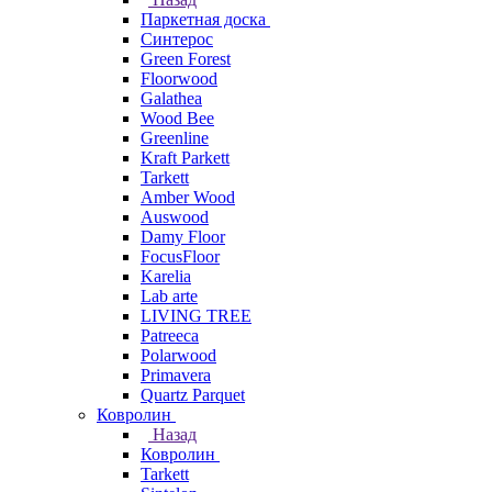
Паркетная доска
Синтерос
Green Forest
Floorwood
Galathea
Wood Bee
Greenline
Kraft Parkett
Tarkett
Amber Wood
Auswood
Damy Floor
FocusFloor
Karelia
Lab arte
LIVING TREE
Patreeca
Polarwood
Primavera
Quartz Parquet
Ковролин
Назад
Ковролин
Tarkett