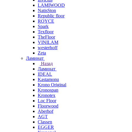
LAMIWOOD
NatisSton
Republic floor
ROYCE
Spark
Texfloor
TheFloor
VINILAM
westerhoff
Zeta
Ламинат
Назад
Ламинат
IDEAL
Kastamonu
Krono Original
Kronospan
Kronotex
Loc Floor
Floorwood
Aberhof
AGT
Classen
EGGER