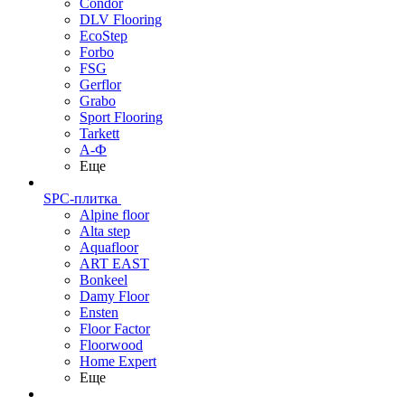
Condor
DLV Flooring
EcoStep
Forbo
FSG
Gerflor
Grabo
Sport Flooring
Tarkett
А-Ф
Еще
SPC-плитка
Alpine floor
Alta step
Aquafloor
ART EAST
Bonkeel
Damy Floor
Ensten
Floor Factor
Floorwood
Home Expert
Еще