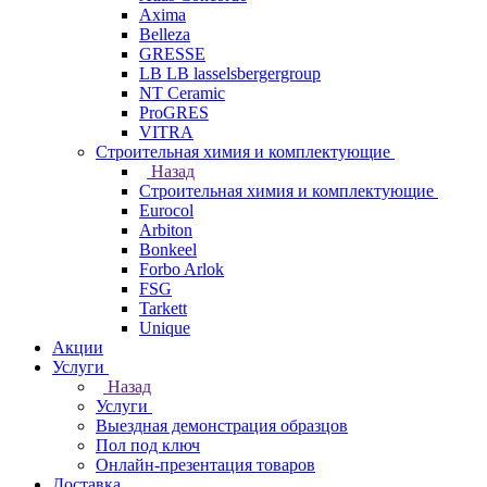
Axima
Belleza
GRESSE
LB LB lasselsbergergroup
NT Ceramic
ProGRES
VITRA
Строительная химия и комплектующие
Назад
Строительная химия и комплектующие
Eurocol
Arbiton
Bonkeel
Forbo Arlok
FSG
Tarkett
Unique
Акции
Услуги
Назад
Услуги
Выездная демонстрация образцов
Пол под ключ
Онлайн-презентация товаров
Доставка