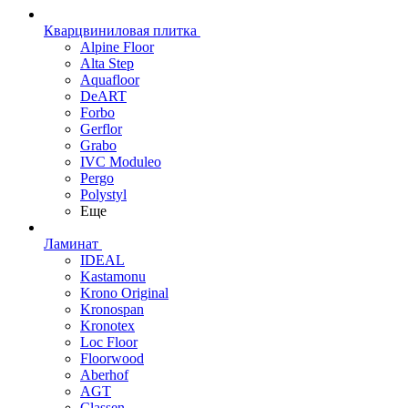
Кварцвиниловая плитка
Alpine Floor
Alta Step
Aquafloor
DeART
Forbo
Gerflor
Grabo
IVC Moduleo
Pergo
Polystyl
Еще
Ламинат
IDEAL
Kastamonu
Krono Original
Kronospan
Kronotex
Loc Floor
Floorwood
Aberhof
AGT
Classen