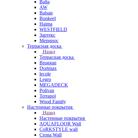
Balta
AW
Balsan
Bonkeel
Haima
WESTFIELD
Зартекс
Меринос
Террасная доска
Назад
Террасная доска
Bruggan
Dortmax
lecole
Legro
MEGADECK
Polivan
Terrapol
Wood Family
Настенные покрытия
Назад
Настенные покрытия
AQUAFLOOR Wall
CoRKSTYLE wall
Crona Wall