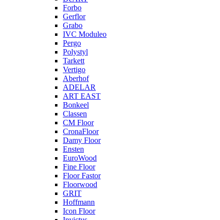
Forbo
Gerflor
Grabo
IVC Moduleo
Pergo
Polystyl
Tarkett
Vertigo
Aberhof
ADELAR
ART EAST
Bonkeel
Classen
CM Floor
CronaFloor
Damy Floor
Ensten
EuroWood
Fine Floor
Floor Fastor
Floorwood
GRIT
Hoffmann
Icon Floor
Invictus