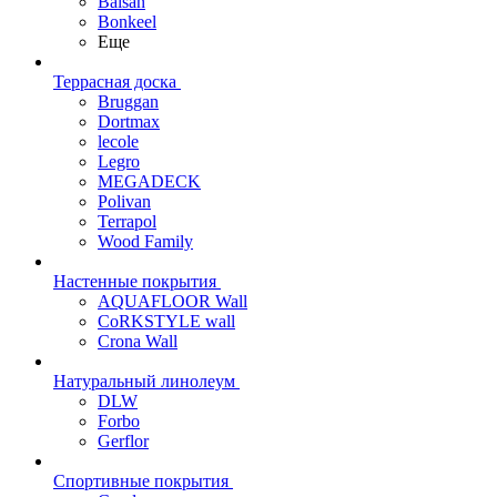
Balsan
Bonkeel
Еще
Террасная доска
Bruggan
Dortmax
lecole
Legro
MEGADECK
Polivan
Terrapol
Wood Family
Настенные покрытия
AQUAFLOOR Wall
CoRKSTYLE wall
Crona Wall
Натуральный линолеум
DLW
Forbo
Gerflor
Спортивные покрытия