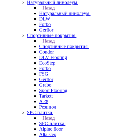
Натуральный линолеум
Назад
Натуральный линолеум
DLW
Forbo
Gerflor
Спортивные покрытия
Назад
Спортивные покрытия
Condor
DLV Flooring
EcoStep
Forbo
FSG
Gerflor
Grabo
Sport Flooring
Tarkett
А-Ф
Резипол
SPC-плитка
Назад
SPC-плитка
Alpine floor
Alta step