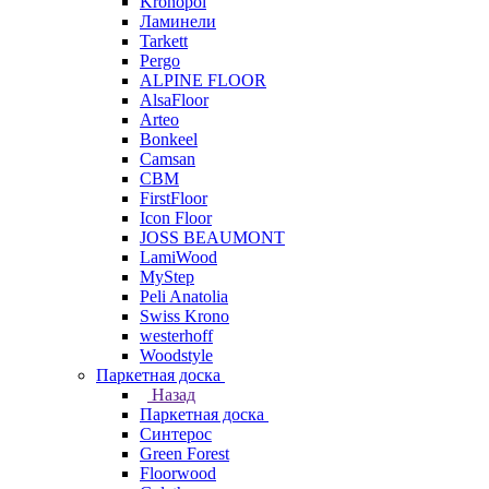
Kronopol
Ламинели
Tarkett
Pergo
ALPINE FLOOR
AlsaFloor
Arteo
Bonkeel
Camsan
CBM
FirstFloor
Icon Floor
JOSS BEAUMONT
LamiWood
MyStep
Peli Anatolia
Swiss Krono
westerhoff
Woodstyle
Паркетная доска
Назад
Паркетная доска
Синтерос
Green Forest
Floorwood