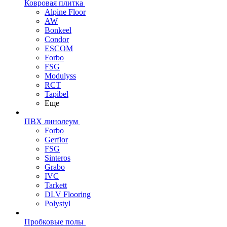
Ковровая плитка
Alpine Floor
AW
Bonkeel
Condor
ESCOM
Forbo
FSG
Modulyss
RCT
Tapibel
Еще
ПВХ линолеум
Forbo
Gerflor
FSG
Sinteros
Grabo
IVC
Tarkett
DLV Flooring
Polystyl
Пробковые полы