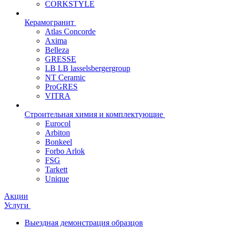
CORKSTYLE
Керамогранит
Atlas Concorde
Axima
Belleza
GRESSE
LB LB lasselsbergergroup
NT Ceramic
ProGRES
VITRA
Строительная химия и комплектующие
Eurocol
Arbiton
Bonkeel
Forbo Arlok
FSG
Tarkett
Unique
Акции
Услуги
Выездная демонстрация образцов