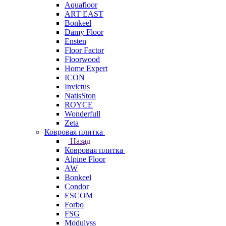
Aquafloor
ART EAST
Bonkeel
Damy Floor
Ensten
Floor Factor
Floorwood
Home Expert
ICON
Invictus
NatisSton
ROYCE
Wonderfull
Zeta
Ковровая плитка
Назад
Ковровая плитка
Alpine Floor
AW
Bonkeel
Condor
ESCOM
Forbo
FSG
Modulyss