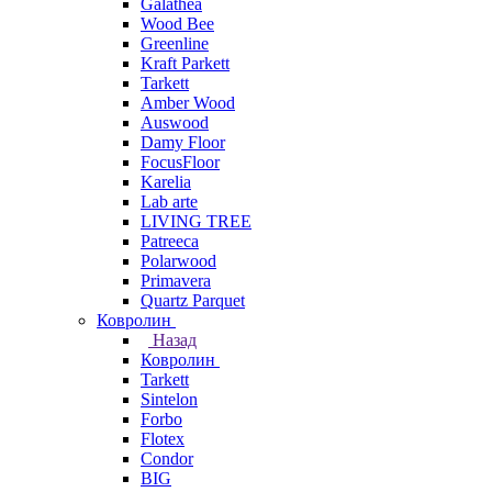
Galathea
Wood Bee
Greenline
Kraft Parkett
Tarkett
Amber Wood
Auswood
Damy Floor
FocusFloor
Karelia
Lab arte
LIVING TREE
Patreeca
Polarwood
Primavera
Quartz Parquet
Ковролин
Назад
Ковролин
Tarkett
Sintelon
Forbo
Flotex
Condor
BIG