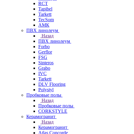
RCT
Tapibel
Tarkett
TecSom
АМК
ПВХ линолеум
Назад
ПВХ линолеум
Forbo
Gerflor
FSG
Sinteros
Grabo
IVC
Tarkett
DLV Flooring
Polystyl
Пробковые полы
Назад
Пробковые полы
CORKSTYLE
Керамогранит
Назад
Керамогранит
Atlas Concorde