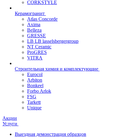
CORKSTYLE
Керамогранит
Atlas Concorde
Axima
Belleza
GRESSE
LB LB lasselsbergergroup
NT Ceramic
ProGRES
VITRA
Строительная химия и комплектующие
Eurocol
Arbiton
Bonkeel
Forbo Arlok
FSG
Tarkett
Unique
Акции
Услуги
Выездная демонстрация образцов