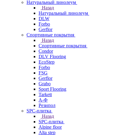
Натуральный линолеум
Назад
Натуральный линолеум
DLW
Forbo
Gerflor
Спортивные покрытия
Назад
Спортивные покрытия
Condor
DLV Flooring
EcoStep
Forbo
FSG
Gerflor
Grabo
Sport Flooring
Tarkett
А-Ф
Резипол
SPC-плитка
Назад
SPC-плитка
Alpine floor
Alta step