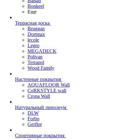
Balsan
Bonkeel
Еще
Террасная доска
Bruggan
Dortmax
lecole
Legro
MEGADECK
Polivan
Terrapol
Wood Family
Настенные покрытия
AQUAFLOOR Wall
CoRKSTYLE wall
Crona Wall
Натуральный линолеум
DLW
Forbo
Gerflor
Спортивные покрытия