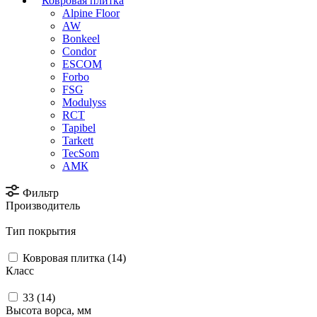
Ковровая плитка
Alpine Floor
AW
Bonkeel
Condor
ESCOM
Forbo
FSG
Modulyss
RCT
Tapibel
Tarkett
TecSom
АМК
Фильтр
Производитель
Тип покрытия
Ковровая плитка (
14
)
Класс
33 (
14
)
Высота ворса, мм