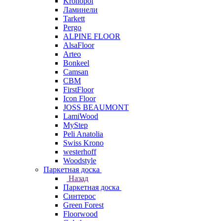
Kronopol
Ламинели
Tarkett
Pergo
ALPINE FLOOR
AlsaFloor
Arteo
Bonkeel
Camsan
CBM
FirstFloor
Icon Floor
JOSS BEAUMONT
LamiWood
MyStep
Peli Anatolia
Swiss Krono
westerhoff
Woodstyle
Паркетная доска
Назад
Паркетная доска
Синтерос
Green Forest
Floorwood