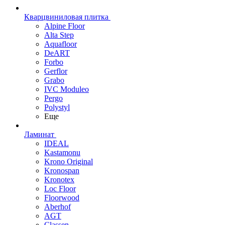
Кварцвиниловая плитка
Alpine Floor
Alta Step
Aquafloor
DeART
Forbo
Gerflor
Grabo
IVC Moduleo
Pergo
Polystyl
Еще
Ламинат
IDEAL
Kastamonu
Krono Original
Kronospan
Kronotex
Loc Floor
Floorwood
Aberhof
AGT
Classen