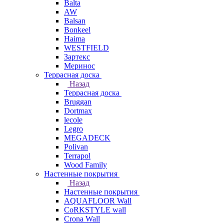
Balta
AW
Balsan
Bonkeel
Haima
WESTFIELD
Зартекс
Меринос
Террасная доска
Назад
Террасная доска
Bruggan
Dortmax
lecole
Legro
MEGADECK
Polivan
Terrapol
Wood Family
Настенные покрытия
Назад
Настенные покрытия
AQUAFLOOR Wall
CoRKSTYLE wall
Crona Wall