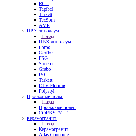
RCT
Tapibel
Tarkett
TecSom
АМК
ПВХ линолеум
Назад
ПВХ линолеум
Forbo
Gerflor
FSG
Sinteros
Grabo
IVC
Tarkett
DLV Flooring
Polystyl
Пробковые полы
Назад
Пробковые полы
CORKSTYLE
Керамогранит
Назад
Керамогранит
Atlas Concorde