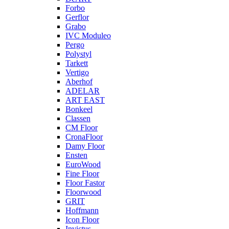
Forbo
Gerflor
Grabo
IVC Moduleo
Pergo
Polystyl
Tarkett
Vertigo
Aberhof
ADELAR
ART EAST
Bonkeel
Classen
CM Floor
CronaFloor
Damy Floor
Ensten
EuroWood
Fine Floor
Floor Fastor
Floorwood
GRIT
Hoffmann
Icon Floor
Invictus