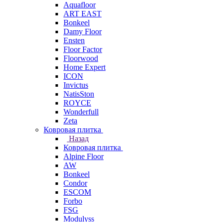
Aquafloor
ART EAST
Bonkeel
Damy Floor
Ensten
Floor Factor
Floorwood
Home Expert
ICON
Invictus
NatisSton
ROYCE
Wonderfull
Zeta
Ковровая плитка
Назад
Ковровая плитка
Alpine Floor
AW
Bonkeel
Condor
ESCOM
Forbo
FSG
Modulyss