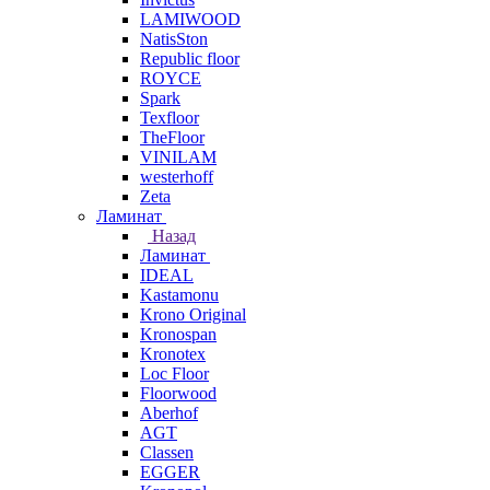
LAMIWOOD
NatisSton
Republic floor
ROYCE
Spark
Texfloor
TheFloor
VINILAM
westerhoff
Zeta
Ламинат
Назад
Ламинат
IDEAL
Kastamonu
Krono Original
Kronospan
Kronotex
Loc Floor
Floorwood
Aberhof
AGT
Classen
EGGER