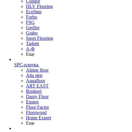
Condor
DLV Flooring
EcoStep
Forbo
FSG
Gerflor
Grabo
Sport Flooring
Tarkett
А-Ф
Еще
SPC-плитка
Alpine floor
Alta step
Aquafloor
ART EAST
Bonkeel
Damy Floor
Ensten
Floor Factor
Floorwood
Home Expert
Еще