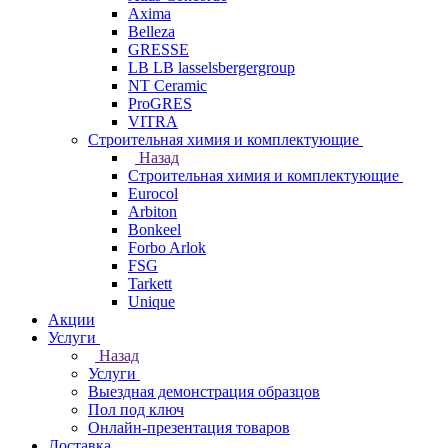
Axima
Belleza
GRESSE
LB LB lasselsbergergroup
NT Ceramic
ProGRES
VITRA
Строительная химия и комплектующие
Назад
Строительная химия и комплектующие
Eurocol
Arbiton
Bonkeel
Forbo Arlok
FSG
Tarkett
Unique
Акции
Услуги
Назад
Услуги
Выездная демонстрация образцов
Пол под ключ
Онлайн-презентация товаров
Доставка