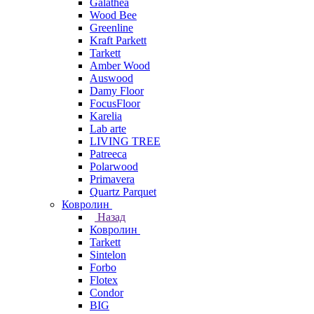
Galathea
Wood Bee
Greenline
Kraft Parkett
Tarkett
Amber Wood
Auswood
Damy Floor
FocusFloor
Karelia
Lab arte
LIVING TREE
Patreeca
Polarwood
Primavera
Quartz Parquet
Ковролин
Назад
Ковролин
Tarkett
Sintelon
Forbo
Flotex
Condor
BIG