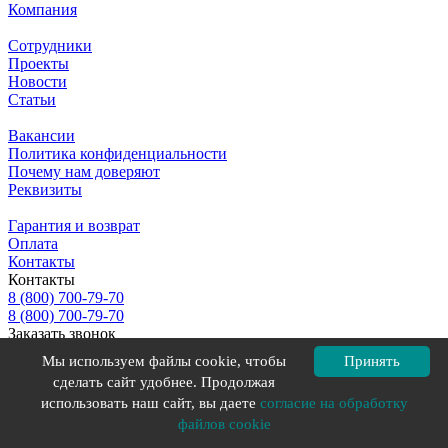
Компания
Сотрудники
Проекты
Новости
Статьи
Вакансии
Политика конфиденциальности
Почему нам доверяют
Реквизиты
Гарантия и возврат
Оплата
Контакты
Контакты
8 (800) 700-79-70
8 (800) 700-79-70
Заказать звонок
E-mail
Мы используем файлы cookie, чтобы
Принять
info@yugpol.com
сделать сайт удобнее. Продолжая
Адрес
использовать наш сайт, вы даете
согласие на обработку
Ижевск
Режим работы
файлов cookie
9:00-19:00 Пн-Пт