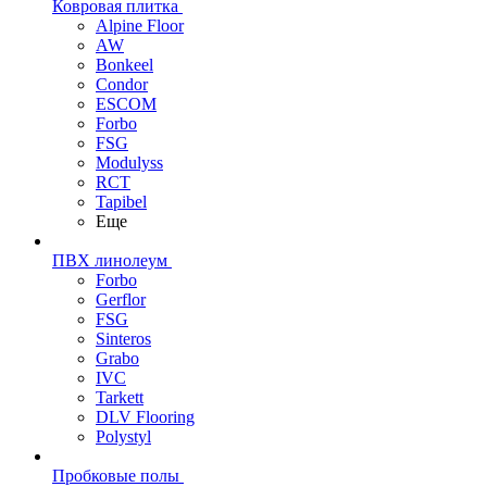
Ковровая плитка
Alpine Floor
AW
Bonkeel
Condor
ESCOM
Forbo
FSG
Modulyss
RCT
Tapibel
Еще
ПВХ линолеум
Forbo
Gerflor
FSG
Sinteros
Grabo
IVC
Tarkett
DLV Flooring
Polystyl
Пробковые полы