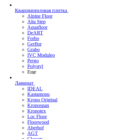
Кварцвиниловая плитка
Alpine Floor
Alta Step
Aquafloor
DeART
Forbo
Gerflor
Grabo
IVC Moduleo
Pergo
Polystyl
Еще
Ламинат
IDEAL
Kastamonu
Krono Original
Kronospan
Kronotex
Loc Floor
Floorwood
Aberhof
AGT
Classen