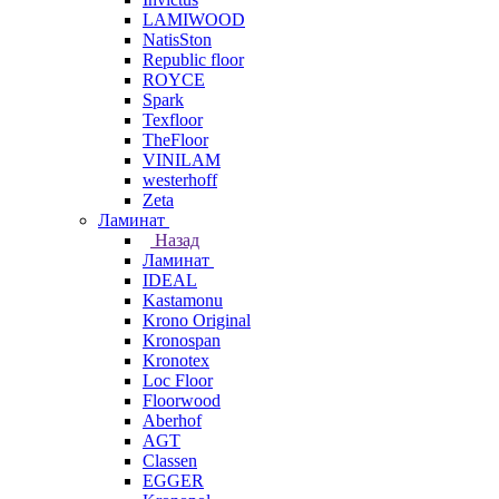
LAMIWOOD
NatisSton
Republic floor
ROYCE
Spark
Texfloor
TheFloor
VINILAM
westerhoff
Zeta
Ламинат
Назад
Ламинат
IDEAL
Kastamonu
Krono Original
Kronospan
Kronotex
Loc Floor
Floorwood
Aberhof
AGT
Classen
EGGER