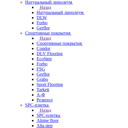
Натуральный линолеум
Назад
Натуральный линолеум
DLW
Forbo
Gerflor
Спортивные покрытия
Назад
Спортивные покрытия
Condor
DLV Flooring
EcoStep
Forbo
FSG
Gerflor
Grabo
Sport Flooring
Tarkett
А-Ф
Резипол
SPC-плитка
Назад
SPC-плитка
Alpine floor
Alta step