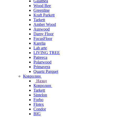
Galathea
Wood Bee
Greenline
Kraft Parkett
Tarkett
Amber Wood
Auswood
Damy Floor
FocusFloor
Karelia
Lab arte
LIVING TREE
Patreeca
Polarwood
Primavera
Quartz Parquet
Ковролин
Назад
Ковролин
Tarkett
Sintelon
Forbo
Flotex
Condor
BIG