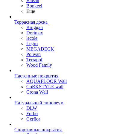
Balsan
Bonkeel
Еще
Террасная доска
Bruggan
Dortmax
lecole
Legro
MEGADECK
Polivan
Terrapol
Wood Family
Настенные покрытия
AQUAFLOOR Wall
CoRKSTYLE wall
Crona Wall
Натуральный линолеум
DLW
Forbo
Gerflor
Спортивные покрытия