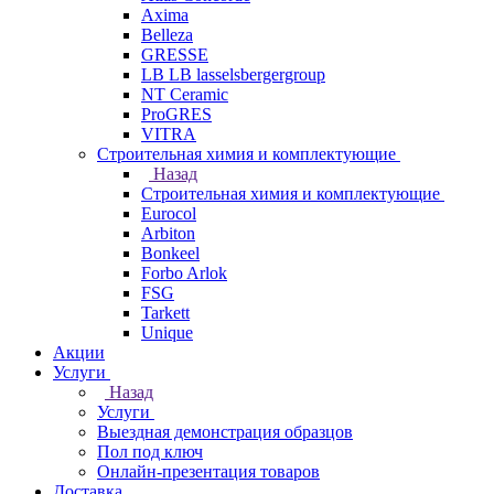
Axima
Belleza
GRESSE
LB LB lasselsbergergroup
NT Ceramic
ProGRES
VITRA
Строительная химия и комплектующие
Назад
Строительная химия и комплектующие
Eurocol
Arbiton
Bonkeel
Forbo Arlok
FSG
Tarkett
Unique
Акции
Услуги
Назад
Услуги
Выездная демонстрация образцов
Пол под ключ
Онлайн-презентация товаров
Доставка