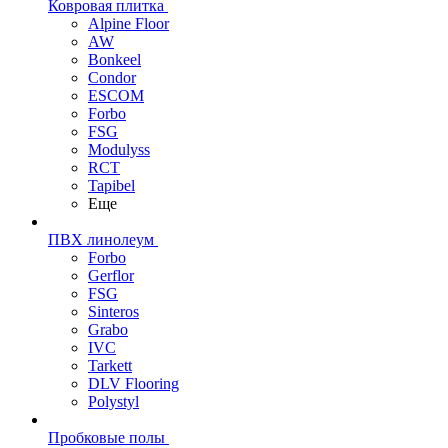
Ковровая плитка
Alpine Floor
AW
Bonkeel
Condor
ESCOM
Forbo
FSG
Modulyss
RCT
Tapibel
Еще
ПВХ линолеум
Forbo
Gerflor
FSG
Sinteros
Grabo
IVC
Tarkett
DLV Flooring
Polystyl
Пробковые полы