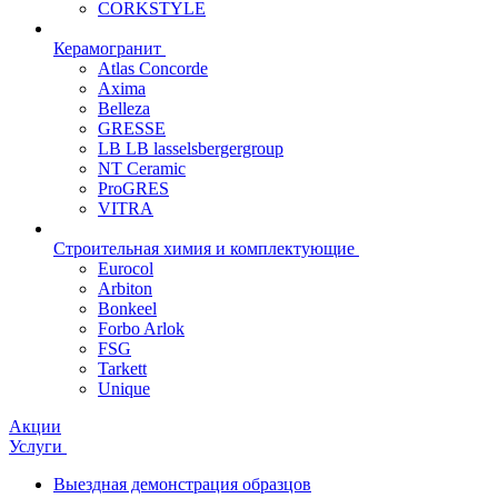
CORKSTYLE
Керамогранит
Atlas Concorde
Axima
Belleza
GRESSE
LB LB lasselsbergergroup
NT Ceramic
ProGRES
VITRA
Строительная химия и комплектующие
Eurocol
Arbiton
Bonkeel
Forbo Arlok
FSG
Tarkett
Unique
Акции
Услуги
Выездная демонстрация образцов