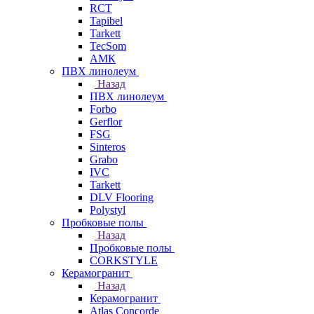
RCT
Tapibel
Tarkett
TecSom
АМК
ПВХ линолеум
Назад
ПВХ линолеум
Forbo
Gerflor
FSG
Sinteros
Grabo
IVC
Tarkett
DLV Flooring
Polystyl
Пробковые полы
Назад
Пробковые полы
CORKSTYLE
Керамогранит
Назад
Керамогранит
Atlas Concorde