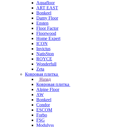
Aquafloor
ART EAST
Bonkeel
Damy Floor
Ensten
Floor Factor
Floorwood
Home Expert
ICON
Invictus
NatisSton
ROYCE
Wonderfull
Zeta
Ковровая плитка
Назад
Ковровая плитка
Alpine Floor
AW
Bonkeel
Condor
ESCOM
Forbo
FSG
Modulyss