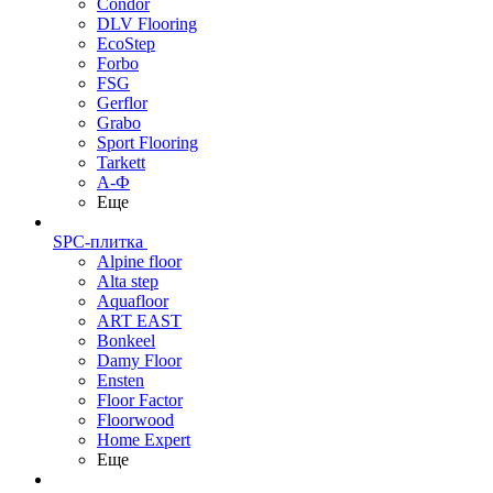
Condor
DLV Flooring
EcoStep
Forbo
FSG
Gerflor
Grabo
Sport Flooring
Tarkett
А-Ф
Еще
SPC-плитка
Alpine floor
Alta step
Aquafloor
ART EAST
Bonkeel
Damy Floor
Ensten
Floor Factor
Floorwood
Home Expert
Еще