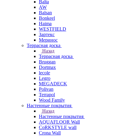
Balta
AW
Balsan
Bonkeel
Haima
WESTFIELD
Зартекс
Меринос
Террасная доска
Назад
Террасная доска
Bruggan
Dortmax
lecole
Legro
MEGADECK
Polivan
Terrapol
Wood Family
Настенные покрытия
Назад
Настенные покрытия
AQUAFLOOR Wall
CoRKSTYLE wall
Crona Wall