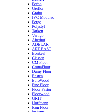
Forbo
Gerflor
Grabo
IVC Moduleo
Pergo
Polystyl
Tarkett
Vertigo
Aberhof
ADELAR
ART EAST
Bonkeel
Classen
CM Floor
CronaFloor
Damy Floor
Ensten
EuroWood
Fine Floor
Floor Fastor
Floorwood
GRIT
Hoffmann
Icon Floor
Invictus