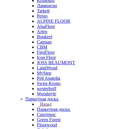
Kronopol
Ламинели
Tarkett
Pergo
ALPINE FLOOR
AlsaFloor
Arteo
Bonkeel
Camsan
CBM
FirstFloor
Icon Floor
JOSS BEAUMONT
LamiWood
MyStep
Peli Anatolia
Swiss Krono
westerhoff
Woodstyle
Паркетная доска
Назад
Паркетная доска
Синтерос
Green Forest
Floorwood