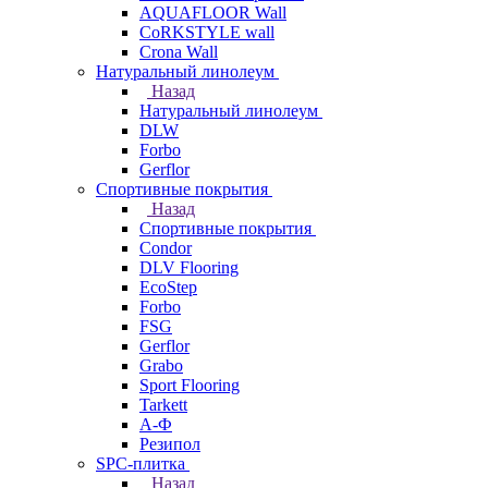
AQUAFLOOR Wall
CoRKSTYLE wall
Crona Wall
Натуральный линолеум
Назад
Натуральный линолеум
DLW
Forbo
Gerflor
Спортивные покрытия
Назад
Спортивные покрытия
Condor
DLV Flooring
EcoStep
Forbo
FSG
Gerflor
Grabo
Sport Flooring
Tarkett
А-Ф
Резипол
SPC-плитка
Назад