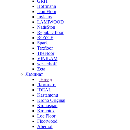
GRIT
Hoffmann
Icon Floor
Invictus
LAMIWOOD
NatisSton
Republic floor
ROYCE
Spark
Texfloor
TheFloor
VINILAM
westerhoff
Zeta
Ламинат
Назад
Ламинат
IDEAL
Kastamonu
Krono Original
Kronospan
Kronotex
Loc Floor
Floorwood
Aberhof