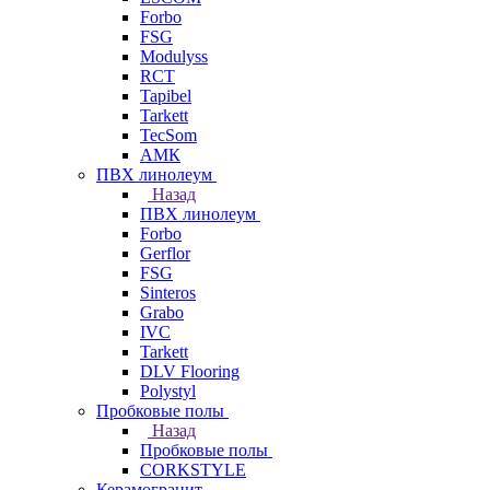
Forbo
FSG
Modulyss
RCT
Tapibel
Tarkett
TecSom
АМК
ПВХ линолеум
Назад
ПВХ линолеум
Forbo
Gerflor
FSG
Sinteros
Grabo
IVC
Tarkett
DLV Flooring
Polystyl
Пробковые полы
Назад
Пробковые полы
CORKSTYLE
Керамогранит