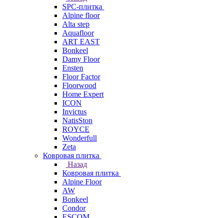
SPC-плитка
Alpine floor
Alta step
Aquafloor
ART EAST
Bonkeel
Damy Floor
Ensten
Floor Factor
Floorwood
Home Expert
ICON
Invictus
NatisSton
ROYCE
Wonderfull
Zeta
Ковровая плитка
Назад
Ковровая плитка
Alpine Floor
AW
Bonkeel
Condor
ESCOM