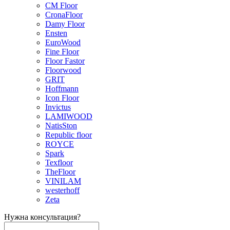
CM Floor
CronaFloor
Damy Floor
Ensten
EuroWood
Fine Floor
Floor Fastor
Floorwood
GRIT
Hoffmann
Icon Floor
Invictus
LAMIWOOD
NatisSton
Republic floor
ROYCE
Spark
Texfloor
TheFloor
VINILAM
westerhoff
Zeta
Нужна консультация?