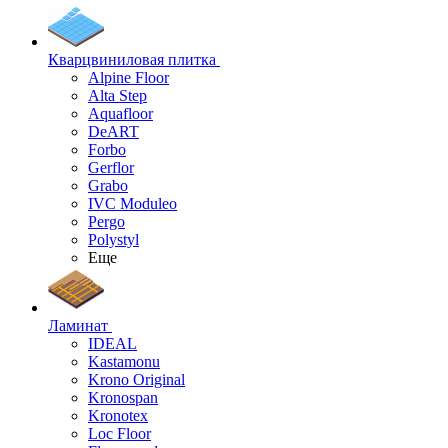
Кварцвиниловая плитка
Alpine Floor
Alta Step
Aquafloor
DeART
Forbo
Gerflor
Grabo
IVC Moduleo
Pergo
Polystyl
Еще
Ламинат
IDEAL
Kastamonu
Krono Original
Kronospan
Kronotex
Loc Floor