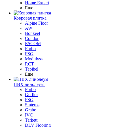
Home Expert
Еще
Ковровая плитка
Alpine Floor
AW
Bonkeel
Condor
ESCOM
Forbo
FSG
Modulyss
RCT
Tapibel
Еще
ПВХ линолеум
Forbo
Gerflor
FSG
Sinteros
Grabo
IVC
Tarkett
DLV Flooring