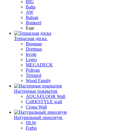
BIG
Balta
AW
Balsan
Bonkeel
Еще
Террасная доска
Bruggan
Dortmax
lecole
Legro
MEGADECK
Polivan
Terrapol
Wood Family
Настенные покрытия
AQUAFLOOR Wall
CoRKSTYLE wall
Crona Wall
Натуральный линолеум
DLW
Forbo