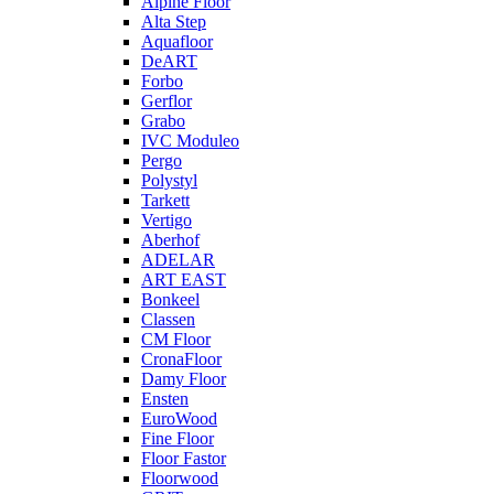
Alpine Floor
Alta Step
Aquafloor
DeART
Forbo
Gerflor
Grabo
IVC Moduleo
Pergo
Polystyl
Tarkett
Vertigo
Aberhof
ADELAR
ART EAST
Bonkeel
Classen
CM Floor
CronaFloor
Damy Floor
Ensten
EuroWood
Fine Floor
Floor Fastor
Floorwood