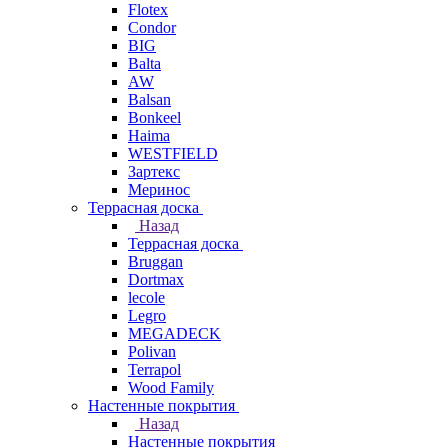
Flotex
Condor
BIG
Balta
AW
Balsan
Bonkeel
Haima
WESTFIELD
Зартекс
Меринос
Террасная доска
Назад
Террасная доска
Bruggan
Dortmax
lecole
Legro
MEGADECK
Polivan
Terrapol
Wood Family
Настенные покрытия
Назад
Настенные покрытия