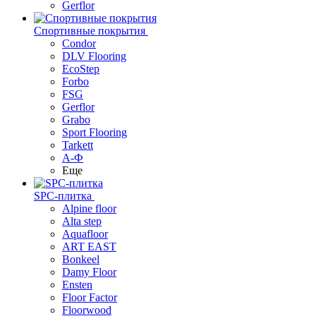
Gerflor
Спортивные покрытия
Condor
DLV Flooring
EcoStep
Forbo
FSG
Gerflor
Grabo
Sport Flooring
Tarkett
А-Ф
Еще
SPC-плитка
Alpine floor
Alta step
Aquafloor
ART EAST
Bonkeel
Damy Floor
Ensten
Floor Factor
Floorwood