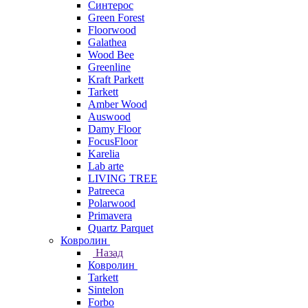
Синтерос
Green Forest
Floorwood
Galathea
Wood Bee
Greenline
Kraft Parkett
Tarkett
Amber Wood
Auswood
Damy Floor
FocusFloor
Karelia
Lab arte
LIVING TREE
Patreeca
Polarwood
Primavera
Quartz Parquet
Ковролин
Назад
Ковролин
Tarkett
Sintelon
Forbo