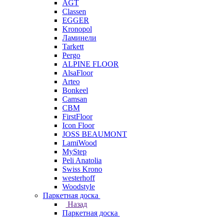
AGT
Classen
EGGER
Kronopol
Ламинели
Tarkett
Pergo
ALPINE FLOOR
AlsaFloor
Arteo
Bonkeel
Camsan
CBM
FirstFloor
Icon Floor
JOSS BEAUMONT
LamiWood
MyStep
Peli Anatolia
Swiss Krono
westerhoff
Woodstyle
Паркетная доска
Назад
Паркетная доска