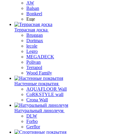
AW
Balsan
Bonkeel
Еще
Террасная доска
Bruggan
Dortmax
lecole
Legro
MEGADECK
Polivan
Terrapol
Wood Family
Настенные покрытия
AQUAFLOOR Wall
CoRKSTYLE wall
Crona Wall
Натуральный линолеум
DLW
Forbo
Gerflor