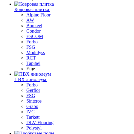
Ковровая плитка
Alpine Floor
AW
Bonkeel
Condor
ESCOM
Forbo
FSG
Modulyss
RCT
Tapibel
Еще
ПВХ линолеум
Forbo
Gerflor
FSG
Sinteros
Grabo
IVC
Tarkett
DLV Flooring
Polystyl