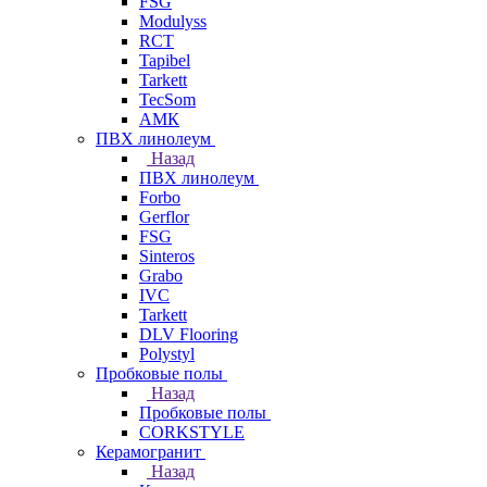
FSG
Modulyss
RCT
Tapibel
Tarkett
TecSom
АМК
ПВХ линолеум
Назад
ПВХ линолеум
Forbo
Gerflor
FSG
Sinteros
Grabo
IVC
Tarkett
DLV Flooring
Polystyl
Пробковые полы
Назад
Пробковые полы
CORKSTYLE
Керамогранит
Назад