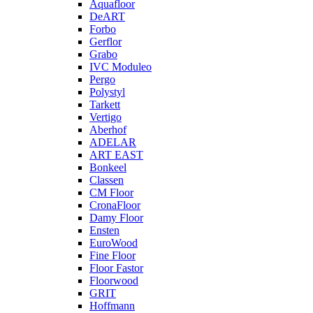
Aquafloor
DeART
Forbo
Gerflor
Grabo
IVC Moduleo
Pergo
Polystyl
Tarkett
Vertigo
Aberhof
ADELAR
ART EAST
Bonkeel
Classen
CM Floor
CronaFloor
Damy Floor
Ensten
EuroWood
Fine Floor
Floor Fastor
Floorwood
GRIT
Hoffmann