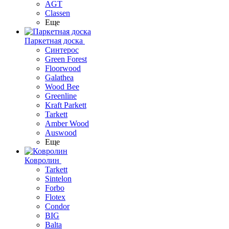
AGT
Classen
Еще
Паркетная доска
Синтерос
Green Forest
Floorwood
Galathea
Wood Bee
Greenline
Kraft Parkett
Tarkett
Amber Wood
Auswood
Еще
Ковролин
Tarkett
Sintelon
Forbo
Flotex
Condor
BIG
Balta