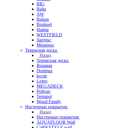
BIG
Balta
AW
Balsan
Bonkeel
Haima
WESTFIELD
Зартекс
Меринос
Террасная доска
Назад
Террасная доска
Bruggan
Dortmax
lecole
Legro
MEGADECK
Polivan
Terrapol
Wood Family
Настенные покрытия
Назад
Настенные покрытия
AQUAFLOOR Wall
CoRKSTYLE wall