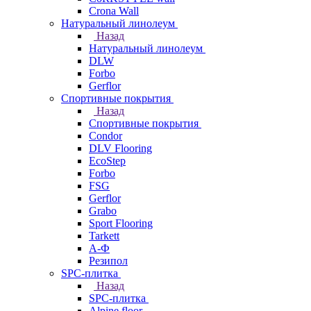
Crona Wall
Натуральный линолеум
Назад
Натуральный линолеум
DLW
Forbo
Gerflor
Спортивные покрытия
Назад
Спортивные покрытия
Condor
DLV Flooring
EcoStep
Forbo
FSG
Gerflor
Grabo
Sport Flooring
Tarkett
А-Ф
Резипол
SPC-плитка
Назад
SPC-плитка
Alpine floor