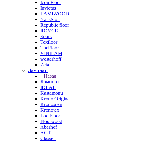
Icon Floor
Invictus
LAMIWOOD
NatisSton
Republic floor
ROYCE
Spark
Texfloor
TheFloor
VINILAM
westerhoff
Zeta
Ламинат
Назад
Ламинат
IDEAL
Kastamonu
Krono Original
Kronospan
Kronotex
Loc Floor
Floorwood
Aberhof
AGT
Classen