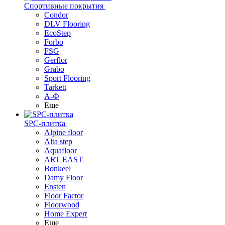
Спортивные покрытия
Condor
DLV Flooring
EcoStep
Forbo
FSG
Gerflor
Grabo
Sport Flooring
Tarkett
А-Ф
Еще
SPC-плитка
Alpine floor
Alta step
Aquafloor
ART EAST
Bonkeel
Damy Floor
Ensten
Floor Factor
Floorwood
Home Expert
Еще