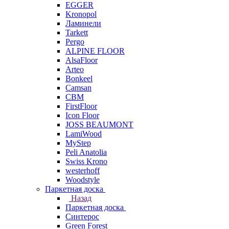
EGGER
Kronopol
Ламинели
Tarkett
Pergo
ALPINE FLOOR
AlsaFloor
Arteo
Bonkeel
Camsan
CBM
FirstFloor
Icon Floor
JOSS BEAUMONT
LamiWood
MyStep
Peli Anatolia
Swiss Krono
westerhoff
Woodstyle
Паркетная доска
Назад
Паркетная доска
Синтерос
Green Forest