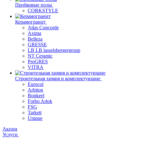
Пробковые полы
CORKSTYLE
Керамогранит
Atlas Concorde
Axima
Belleza
GRESSE
LB LB lasselsbergergroup
NT Ceramic
ProGRES
VITRA
Строительная химия и комплектующие
Eurocol
Arbiton
Bonkeel
Forbo Arlok
FSG
Tarkett
Unique
Акции
Услуги