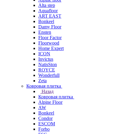
Alta step
Aquafloor
ART EAST
Bonkeel
Damy Floor
Ensten
Floor Factor
Floorwood
Home Expert
ICON
Invictus
NatisSton
ROYCE
Wonderfull
Zeta
Ковровая плитка
Назад
Ковровая плитка
Alpine Floor
AW
Bonkeel
Condor
ESCOM
Forbo