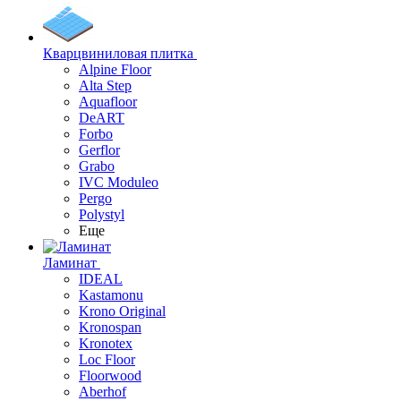
Кварцвиниловая плитка
Alpine Floor
Alta Step
Aquafloor
DeART
Forbo
Gerflor
Grabo
IVC Moduleo
Pergo
Polystyl
Еще
Ламинат
IDEAL
Kastamonu
Krono Original
Kronospan
Kronotex
Loc Floor
Floorwood
Aberhof