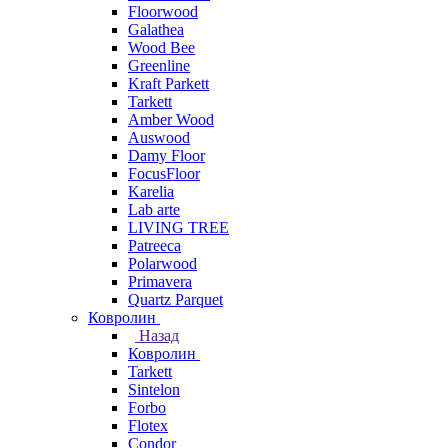
Floorwood
Galathea
Wood Bee
Greenline
Kraft Parkett
Tarkett
Amber Wood
Auswood
Damy Floor
FocusFloor
Karelia
Lab arte
LIVING TREE
Patreeca
Polarwood
Primavera
Quartz Parquet
Ковролин
Назад
Ковролин
Tarkett
Sintelon
Forbo
Flotex
Condor