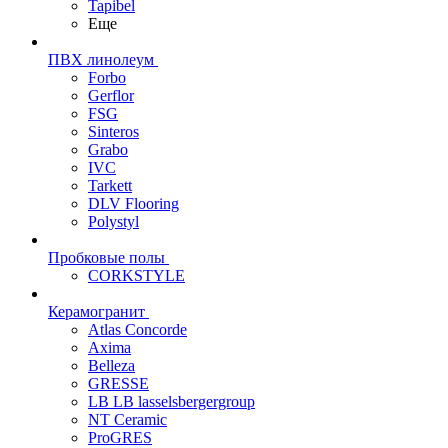
Tapibel
Еще
ПВХ линолеум
Forbo
Gerflor
FSG
Sinteros
Grabo
IVC
Tarkett
DLV Flooring
Polystyl
Пробковые полы
CORKSTYLE
Керамогранит
Atlas Concorde
Axima
Belleza
GRESSE
LB LB lasselsbergergroup
NT Ceramic
ProGRES