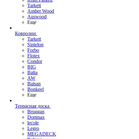
Tarkett
Amber Wood
Auswood
Еще
Ковролин
Tarkett
Sintelon
Forbo
Flotex
Condor
BIG
Balta
AW
Balsan
Bonkeel
Еще
Террасная доска
Bruggan
Dortmax
lecole
Legro
MEGADECK