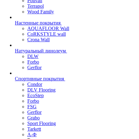
Polivan
Terrapol
Wood Family
Настенные покрытия
AQUAFLOOR Wall
CoRKSTYLE wall
Crona Wall
Натуральный линолеум
DLW
Forbo
Gerflor
Спортивные покрытия
Condor
DLV Flooring
EcoStep
Forbo
FSG
Gerflor
Grabo
Sport Flooring
Tarkett
А-Ф