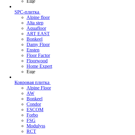
Еще
SPC-плитка
Alpine floor
Alta step
Aquafloor
ART EAST
Bonkeel
Damy Floor
Ensten
Floor Factor
Floorwood
Home Expert
Еще
Ковровая плитка
Alpine Floor
AW
Bonkeel
Condor
ESCOM
Forbo
FSG
Modulyss
RCT