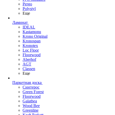
Pergo
Polystyl
Еще
Ламинат
IDEAL
Kastamonu
Krono Original
Kronospan
Kronotex
Loc Floor
Floorwood
Aberhof
AGT
Classen
Еще
Паркетная доска
Синтерос
Green Forest
Floorwood
Galathea
Wood Bee
Greenline
Kraft Parkett