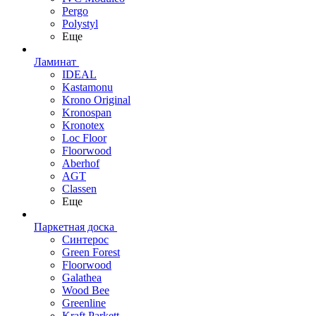
Pergo
Polystyl
Еще
Ламинат
IDEAL
Kastamonu
Krono Original
Kronospan
Kronotex
Loc Floor
Floorwood
Aberhof
AGT
Classen
Еще
Паркетная доска
Синтерос
Green Forest
Floorwood
Galathea
Wood Bee
Greenline
Kraft Parkett