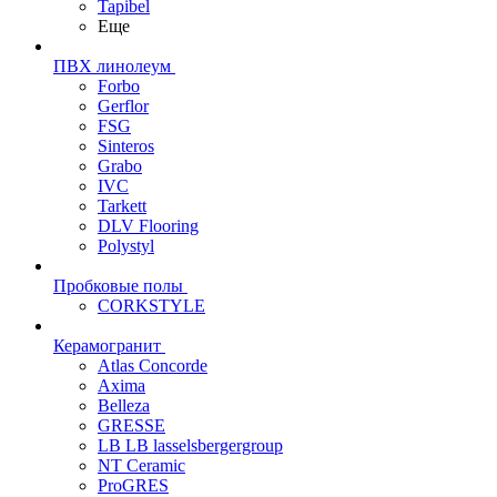
Tapibel
Еще
ПВХ линолеум
Forbo
Gerflor
FSG
Sinteros
Grabo
IVC
Tarkett
DLV Flooring
Polystyl
Пробковые полы
CORKSTYLE
Керамогранит
Atlas Concorde
Axima
Belleza
GRESSE
LB LB lasselsbergergroup
NT Ceramic
ProGRES