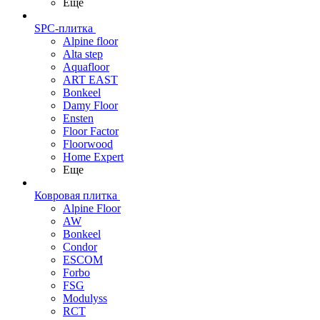
Еще
SPC-плитка
Alpine floor
Alta step
Aquafloor
ART EAST
Bonkeel
Damy Floor
Ensten
Floor Factor
Floorwood
Home Expert
Еще
Ковровая плитка
Alpine Floor
AW
Bonkeel
Condor
ESCOM
Forbo
FSG
Modulyss
RCT