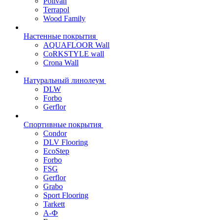
Polivan
Terrapol
Wood Family
Настенные покрытия
AQUAFLOOR Wall
CoRKSTYLE wall
Crona Wall
Натуральный линолеум
DLW
Forbo
Gerflor
Спортивные покрытия
Condor
DLV Flooring
EcoStep
Forbo
FSG
Gerflor
Grabo
Sport Flooring
Tarkett
А-Ф