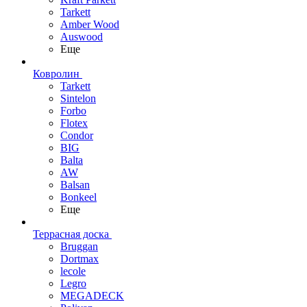
Tarkett
Amber Wood
Auswood
Еще
Ковролин
Tarkett
Sintelon
Forbo
Flotex
Condor
BIG
Balta
AW
Balsan
Bonkeel
Еще
Террасная доска
Bruggan
Dortmax
lecole
Legro
MEGADECK