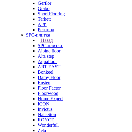
Gerflor
Grabo
Sport Flooring
Tarkett
А-Ф
Резипол
SPC-плитка
Назад
SPC-плитка
Alpine floor
Alta step
Aquafloor
ART EAST
Bonkeel
Damy Floor
Ensten
Floor Factor
Floorwood
Home Expert
ICON
Invictus
NatisSton
ROYCE
Wonderfull
Zeta