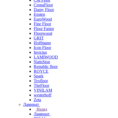
CM Floor
CronaFloor
Damy Floor
Ensten
EuroWood
Fine Floor
Floor Fastor
Floorwood
GRIT
Hoffmann
Icon Floor
Invictus
LAMIWOOD
NatisSton
Republic floor
ROYCE
Spark
Texfloor
TheFloor
VINILAM
westerhoff
Zeta
Ламинат
Назад
Ламинат