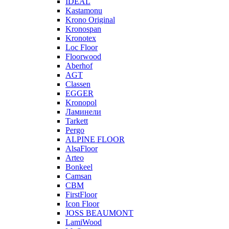
IDEAL
Kastamonu
Krono Original
Kronospan
Kronotex
Loc Floor
Floorwood
Aberhof
AGT
Classen
EGGER
Kronopol
Ламинели
Tarkett
Pergo
ALPINE FLOOR
AlsaFloor
Arteo
Bonkeel
Camsan
CBM
FirstFloor
Icon Floor
JOSS BEAUMONT
LamiWood