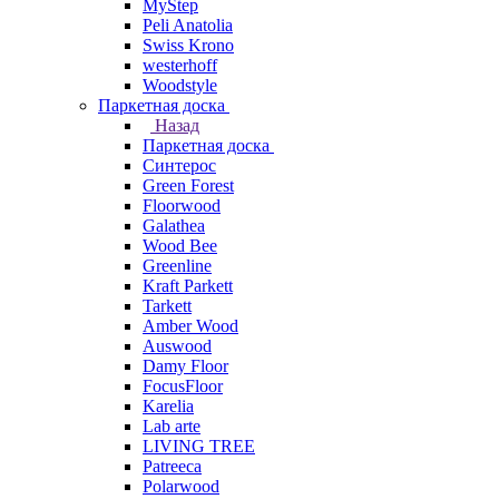
MyStep
Peli Anatolia
Swiss Krono
westerhoff
Woodstyle
Паркетная доска
Назад
Паркетная доска
Синтерос
Green Forest
Floorwood
Galathea
Wood Bee
Greenline
Kraft Parkett
Tarkett
Amber Wood
Auswood
Damy Floor
FocusFloor
Karelia
Lab arte
LIVING TREE
Patreeca
Polarwood