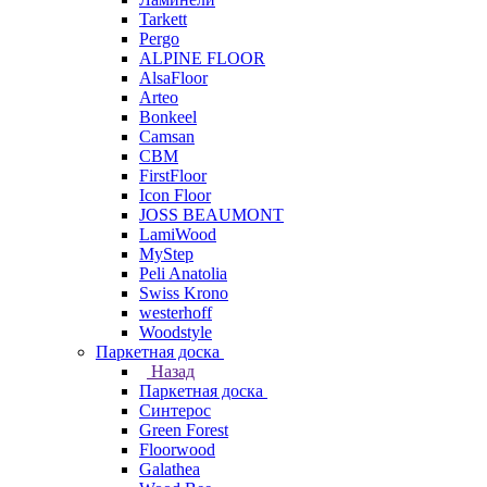
Tarkett
Pergo
ALPINE FLOOR
AlsaFloor
Arteo
Bonkeel
Camsan
CBM
FirstFloor
Icon Floor
JOSS BEAUMONT
LamiWood
MyStep
Peli Anatolia
Swiss Krono
westerhoff
Woodstyle
Паркетная доска
Назад
Паркетная доска
Синтерос
Green Forest
Floorwood
Galathea