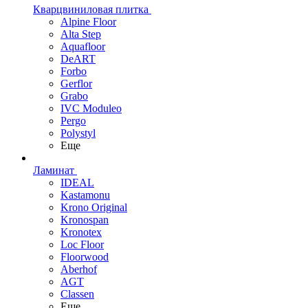
Кварцвиниловая плитка
Alpine Floor
Alta Step
Aquafloor
DeART
Forbo
Gerflor
Grabo
IVC Moduleo
Pergo
Polystyl
Еще
Ламинат
IDEAL
Kastamonu
Krono Original
Kronospan
Kronotex
Loc Floor
Floorwood
Aberhof
AGT
Classen
Еще