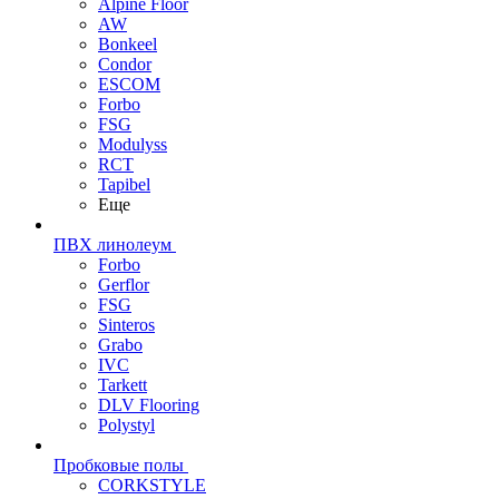
Alpine Floor
AW
Bonkeel
Condor
ESCOM
Forbo
FSG
Modulyss
RCT
Tapibel
Еще
ПВХ линолеум
Forbo
Gerflor
FSG
Sinteros
Grabo
IVC
Tarkett
DLV Flooring
Polystyl
Пробковые полы
CORKSTYLE