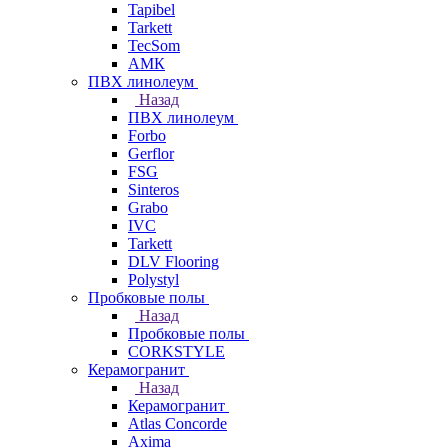
Tapibel
Tarkett
TecSom
АМК
ПВХ линолеум
Назад
ПВХ линолеум
Forbo
Gerflor
FSG
Sinteros
Grabo
IVC
Tarkett
DLV Flooring
Polystyl
Пробковые полы
Назад
Пробковые полы
CORKSTYLE
Керамогранит
Назад
Керамогранит
Atlas Concorde
Axima