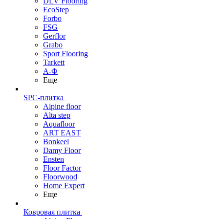
DLV Flooring
EcoStep
Forbo
FSG
Gerflor
Grabo
Sport Flooring
Tarkett
А-Ф
Еще
SPC-плитка
Alpine floor
Alta step
Aquafloor
ART EAST
Bonkeel
Damy Floor
Ensten
Floor Factor
Floorwood
Home Expert
Еще
Ковровая плитка