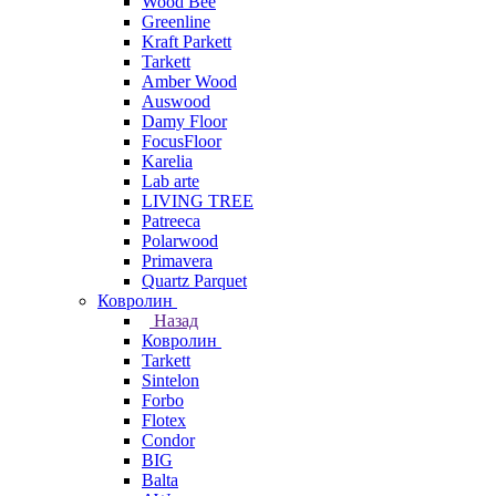
Wood Bee
Greenline
Kraft Parkett
Tarkett
Amber Wood
Auswood
Damy Floor
FocusFloor
Karelia
Lab arte
LIVING TREE
Patreeca
Polarwood
Primavera
Quartz Parquet
Ковролин
Назад
Ковролин
Tarkett
Sintelon
Forbo
Flotex
Condor
BIG
Balta