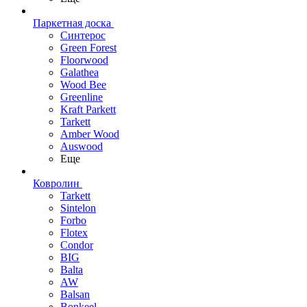
Паркетная доска
Синтерос
Green Forest
Floorwood
Galathea
Wood Bee
Greenline
Kraft Parkett
Tarkett
Amber Wood
Auswood
Еще
Ковролин
Tarkett
Sintelon
Forbo
Flotex
Condor
BIG
Balta
AW
Balsan
Bonkeel