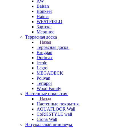
AW
Balsan
Bonkeel
Haima
WESTFIELD
Зартекс
Меринос
Террасная доска
Назад
Террасная доска
Bruggan
Dortmax
lecole
Legro
MEGADECK
Polivan
Terrapol
Wood Family
Настенные покрытия
Назад
Настенные покрытия
AQUAFLOOR Wall
CoRKSTYLE wall
Crona Wall
Натуральный линолеум