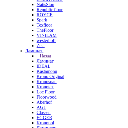
NatisSton
Republic floor
ROYCE
Spark
Texfloor
TheFloor
VINILAM
westerhoff
Zeta
Ламинат
Назад
Ламинат
IDEAL
Kastamonu
Krono Original
Kronospan
Kronotex
Loc Floor
Floorwood
Aberhof
AGT
Classen
EGGER
Kronopol
Ламинели