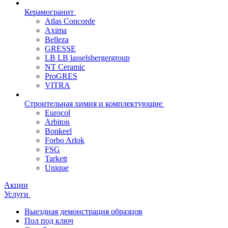
Керамогранит
Atlas Concorde
Axima
Belleza
GRESSE
LB LB lasselsbergergroup
NT Ceramic
ProGRES
VITRA
Строительная химия и комплектующие
Eurocol
Arbiton
Bonkeel
Forbo Arlok
FSG
Tarkett
Unique
Акции
Услуги
Выездная демонстрация образцов
Пол под ключ