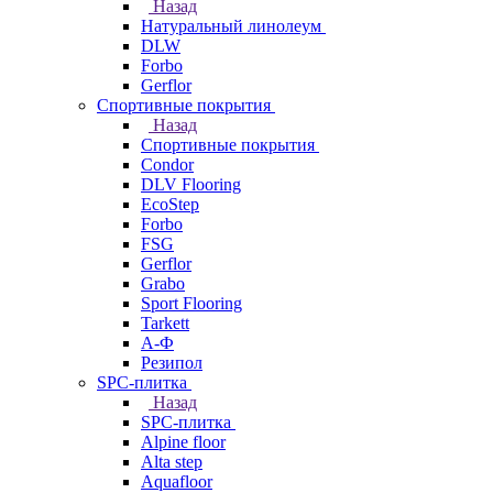
Назад
Натуральный линолеум
DLW
Forbo
Gerflor
Спортивные покрытия
Назад
Спортивные покрытия
Condor
DLV Flooring
EcoStep
Forbo
FSG
Gerflor
Grabo
Sport Flooring
Tarkett
А-Ф
Резипол
SPC-плитка
Назад
SPC-плитка
Alpine floor
Alta step
Aquafloor