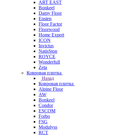
ART EAST
Bonkeel
Damy Floor
Ensten
Floor Factor
Floorwood
Home Expert
ICON
Invictus
NatisSton
ROYCE
Wonderfull
Zeta
Ковровая плитка
Назад
Ковровая плитка
Alpine Floor
AW
Bonkeel
Condor
ESCOM
Forbo
FSG
Modulyss
RCT