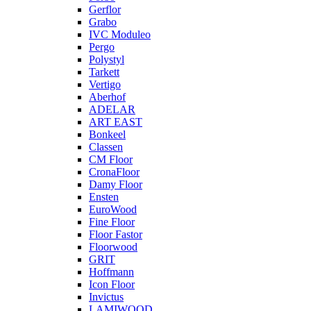
Gerflor
Grabo
IVC Moduleo
Pergo
Polystyl
Tarkett
Vertigo
Aberhof
ADELAR
ART EAST
Bonkeel
Classen
CM Floor
CronaFloor
Damy Floor
Ensten
EuroWood
Fine Floor
Floor Fastor
Floorwood
GRIT
Hoffmann
Icon Floor
Invictus
LAMIWOOD