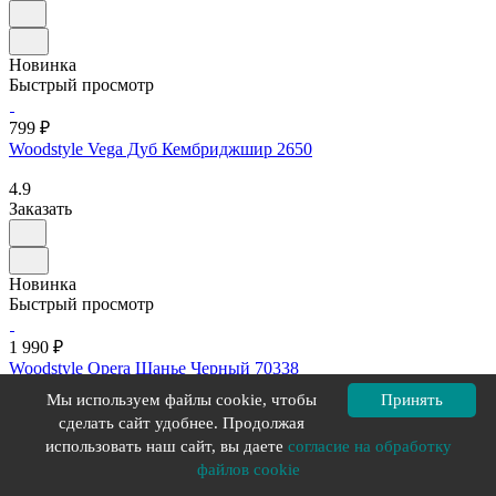
Новинка
Быстрый просмотр
799 ₽
Woodstyle Vega Дуб Кембриджшир 2650
4.9
Заказать
Новинка
Быстрый просмотр
1 990 ₽
Woodstyle Opera Шанье Черный 70338
Мы используем файлы cookie, чтобы
Принять
5
сделать сайт удобнее. Продолжая
Заказать
использовать наш сайт, вы даете
согласие на обработку
файлов cookie