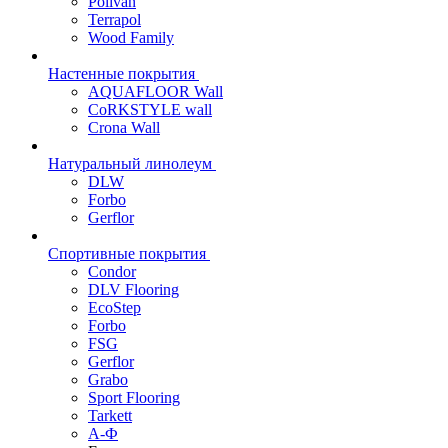
Polivan
Terrapol
Wood Family
Настенные покрытия
AQUAFLOOR Wall
CoRKSTYLE wall
Crona Wall
Натуральный линолеум
DLW
Forbo
Gerflor
Спортивные покрытия
Condor
DLV Flooring
EcoStep
Forbo
FSG
Gerflor
Grabo
Sport Flooring
Tarkett
А-Ф