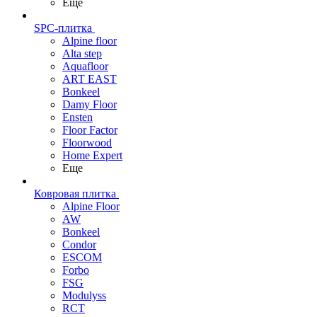
Еще
SPC-плитка
Alpine floor
Alta step
Aquafloor
ART EAST
Bonkeel
Damy Floor
Ensten
Floor Factor
Floorwood
Home Expert
Еще
Ковровая плитка
Alpine Floor
AW
Bonkeel
Condor
ESCOM
Forbo
FSG
Modulyss
RCT