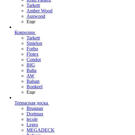
Tarkett
Amber Wood
Auswood
Еще
Ковролин
Tarkett
Sintelon
Forbo
Flotex
Condor
BIG
Balta
AW
Balsan
Bonkeel
Еще
Террасная доска
Bruggan
Dortmax
lecole
Legro
MEGADECK