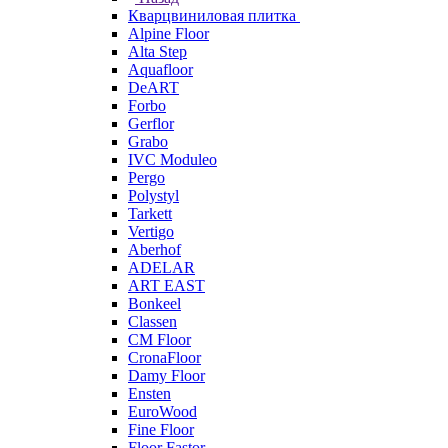
Кварцвиниловая плитка
Alpine Floor
Alta Step
Aquafloor
DeART
Forbo
Gerflor
Grabo
IVC Moduleo
Pergo
Polystyl
Tarkett
Vertigo
Aberhof
ADELAR
ART EAST
Bonkeel
Classen
CM Floor
CronaFloor
Damy Floor
Ensten
EuroWood
Fine Floor
Floor Fastor