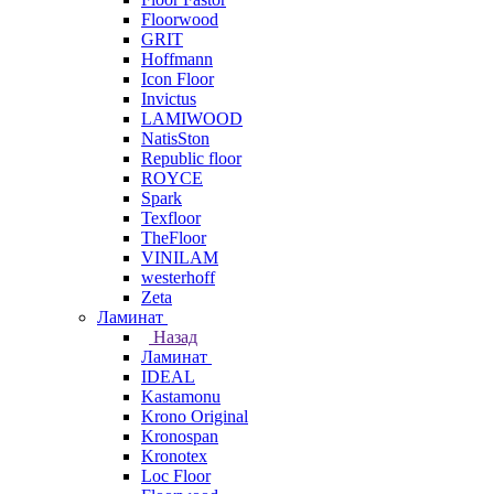
Floorwood
GRIT
Hoffmann
Icon Floor
Invictus
LAMIWOOD
NatisSton
Republic floor
ROYCE
Spark
Texfloor
TheFloor
VINILAM
westerhoff
Zeta
Ламинат
Назад
Ламинат
IDEAL
Kastamonu
Krono Original
Kronospan
Kronotex
Loc Floor