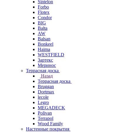
Sintelon
Forbo
Flotex
Condor
BIG
Balta
AW
Balsan
Bonkeel
Haima
WESTFIELD
Зартекс
Меринос
Террасная доска
Назад
Террасная доска
Bruggan
Dortmax
lecole
Legro
MEGADECK
Polivan
Terrapol
Wood Family
Настенные покрытия