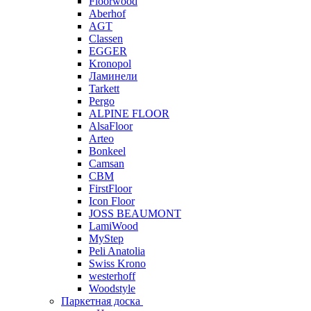
Floorwood
Aberhof
AGT
Classen
EGGER
Kronopol
Ламинели
Tarkett
Pergo
ALPINE FLOOR
AlsaFloor
Arteo
Bonkeel
Camsan
CBM
FirstFloor
Icon Floor
JOSS BEAUMONT
LamiWood
MyStep
Peli Anatolia
Swiss Krono
westerhoff
Woodstyle
Паркетная доска