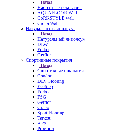
Назад
Настенные покрытия
AQUAFLOOR Wall
CoRKSTYLE wall
Crona Wall
Натуральный линолеум
Назад
Натуральный линолеум
DLW
Forbo
Gerflor
Спортивные покрытия
Назад
Спортивные покрытия
Condor
DLV Flooring
EcoStep
Forbo
FSG
Gerflor
Grabo
Sport Flooring
Tarkett
А-Ф
Резипол