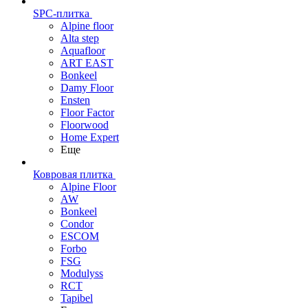
SPC-плитка
Alpine floor
Alta step
Aquafloor
ART EAST
Bonkeel
Damy Floor
Ensten
Floor Factor
Floorwood
Home Expert
Еще
Ковровая плитка
Alpine Floor
AW
Bonkeel
Condor
ESCOM
Forbo
FSG
Modulyss
RCT
Tapibel