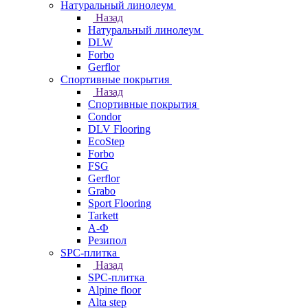
Натуральный линолеум
Назад
Натуральный линолеум
DLW
Forbo
Gerflor
Спортивные покрытия
Назад
Спортивные покрытия
Condor
DLV Flooring
EcoStep
Forbo
FSG
Gerflor
Grabo
Sport Flooring
Tarkett
А-Ф
Резипол
SPC-плитка
Назад
SPC-плитка
Alpine floor
Alta step