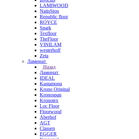
LAMIWOOD
NatisSton
Republic floor
ROYCE
Spark
Texfloor
TheFloor
VINILAM
westerhoff
Zeta
Ламинат
Назад
Ламинат
IDEAL
Kastamonu
Krono Original
Kronospan
Kronotex
Loc Floor
Floorwood
Aberhof
AGT
Classen
EGGER