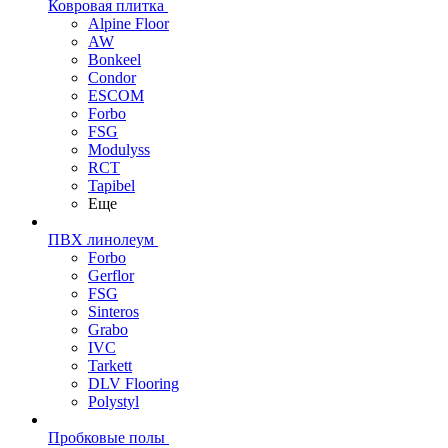
Ковровая плитка
Alpine Floor
AW
Bonkeel
Condor
ESCOM
Forbo
FSG
Modulyss
RCT
Tapibel
Еще
ПВХ линолеум
Forbo
Gerflor
FSG
Sinteros
Grabo
IVC
Tarkett
DLV Flooring
Polystyl
Пробковые полы