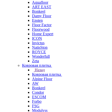
Aquafloor
ART EAST
Bonkeel
Damy Floor
Ensten
Floor Factor
Floorwood
Home Expert
ICON
Invictus
NatisSton
ROYCE
Wonderfull
Zeta
Ковровая плитка
Назад
Ковровая плитка
Alpine Floor
AW
Bonkeel
Condor
ESCOM
Forbo
FSG
Modulyss