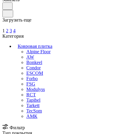
Загрузить еще
1
2
3
4
Категория
Ковровая плитка
Alpine Floor
AW
Bonkeel
Condor
ESCOM
Forbo
FSG
Modulyss
RCT
Tapibel
Tarkett
TecSom
АМК
Фильтр
Тип покрытия