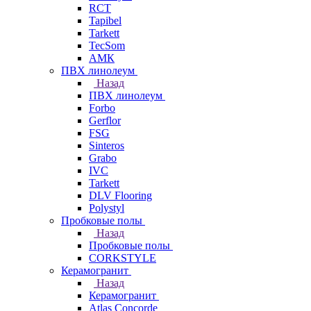
RCT
Tapibel
Tarkett
TecSom
АМК
ПВХ линолеум
Назад
ПВХ линолеум
Forbo
Gerflor
FSG
Sinteros
Grabo
IVC
Tarkett
DLV Flooring
Polystyl
Пробковые полы
Назад
Пробковые полы
CORKSTYLE
Керамогранит
Назад
Керамогранит
Atlas Concorde