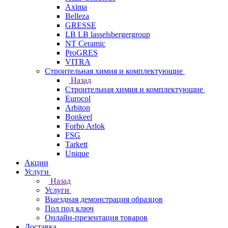
Axima
Belleza
GRESSE
LB LB lasselsbergergroup
NT Ceramic
ProGRES
VITRA
Строительная химия и комплектующие
Назад
Строительная химия и комплектующие
Eurocol
Arbiton
Bonkeel
Forbo Arlok
FSG
Tarkett
Unique
Акции
Услуги
Назад
Услуги
Выездная демонстрация образцов
Пол под ключ
Онлайн-презентация товаров
Доставка