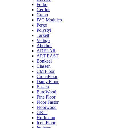
Forbo
Gerflor
Grabo
IVC Moduleo
Pergo
Polystyl
Tarkett
Vertigo
Aberhof
ADELAR
ART EAST
Bonkeel
Classen
CM Floor
CronaFloor
Damy Floor
Ensten
EuroWood
Fine Floor
Floor Fastor
Floorwood
GRIT
Hoffmann
Icon Floor
Invictus