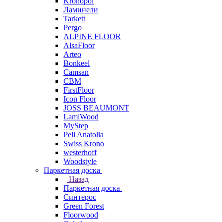
Kronopol
Ламинели
Tarkett
Pergo
ALPINE FLOOR
AlsaFloor
Arteo
Bonkeel
Camsan
CBM
FirstFloor
Icon Floor
JOSS BEAUMONT
LamiWood
MyStep
Peli Anatolia
Swiss Krono
westerhoff
Woodstyle
Паркетная доска
Назад
Паркетная доска
Синтерос
Green Forest
Floorwood