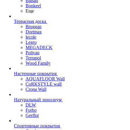
Balsan
Bonkeel
Еще
Террасная доска
Bruggan
Dortmax
lecole
Legro
MEGADECK
Polivan
Terrapol
Wood Family
Настенные покрытия
AQUAFLOOR Wall
CoRKSTYLE wall
Crona Wall
Натуральный линолеум
DLW
Forbo
Gerflor
Спортивные покрытия