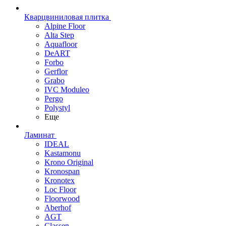
Кварцвиниловая плитка
Alpine Floor
Alta Step
Aquafloor
DeART
Forbo
Gerflor
Grabo
IVC Moduleo
Pergo
Polystyl
Еще
Ламинат
IDEAL
Kastamonu
Krono Original
Kronospan
Kronotex
Loc Floor
Floorwood
Aberhof
AGT
Classen