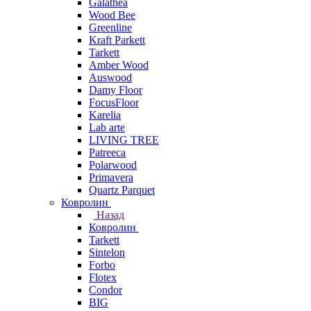
Galathea
Wood Bee
Greenline
Kraft Parkett
Tarkett
Amber Wood
Auswood
Damy Floor
FocusFloor
Karelia
Lab arte
LIVING TREE
Patreeca
Polarwood
Primavera
Quartz Parquet
Ковролин
Назад
Ковролин
Tarkett
Sintelon
Forbo
Flotex
Condor
BIG