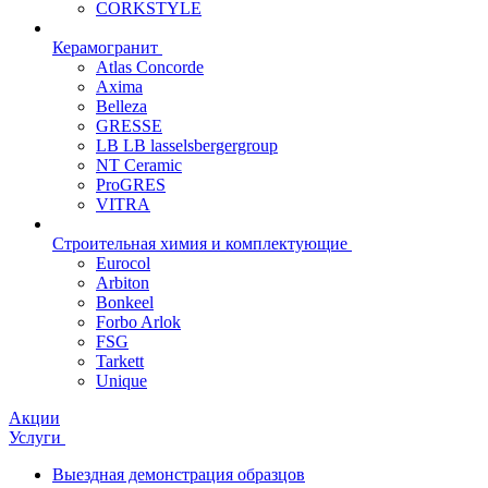
CORKSTYLE
Керамогранит
Atlas Concorde
Axima
Belleza
GRESSE
LB LB lasselsbergergroup
NT Ceramic
ProGRES
VITRA
Строительная химия и комплектующие
Eurocol
Arbiton
Bonkeel
Forbo Arlok
FSG
Tarkett
Unique
Акции
Услуги
Выездная демонстрация образцов