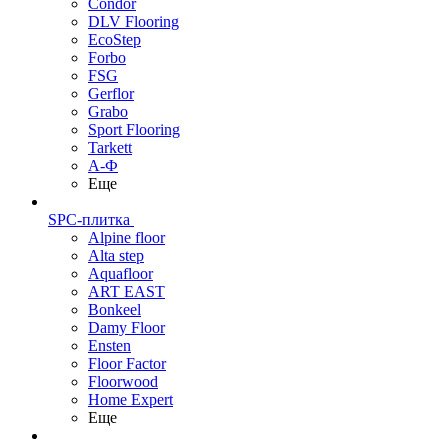
Condor
DLV Flooring
EcoStep
Forbo
FSG
Gerflor
Grabo
Sport Flooring
Tarkett
А-Ф
Еще
SPC-плитка
Alpine floor
Alta step
Aquafloor
ART EAST
Bonkeel
Damy Floor
Ensten
Floor Factor
Floorwood
Home Expert
Еще