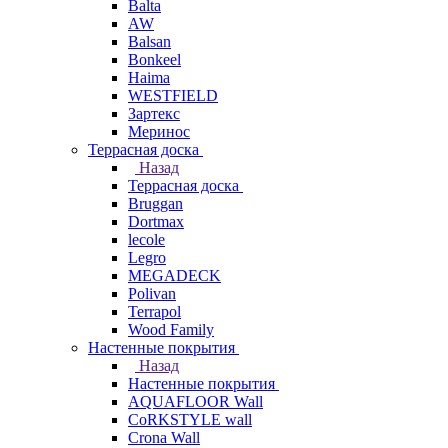
Balta
AW
Balsan
Bonkeel
Haima
WESTFIELD
Зартекс
Меринос
Террасная доска
Назад
Террасная доска
Bruggan
Dortmax
lecole
Legro
MEGADECK
Polivan
Terrapol
Wood Family
Настенные покрытия
Назад
Настенные покрытия
AQUAFLOOR Wall
CoRKSTYLE wall
Crona Wall