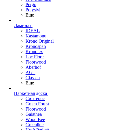
Pergo
Polystyl
Еще
Ламинат
IDEAL
Kastamonu
Krono Original
Kronospan
Kronotex
Loc Floor
Floorwood
Aberhof
AGT
Classen
Еще
Паркетная доска
Синтерос
Green Forest
Floorwood
Galathea
Wood Bee
Greenline
Kraft Parkett