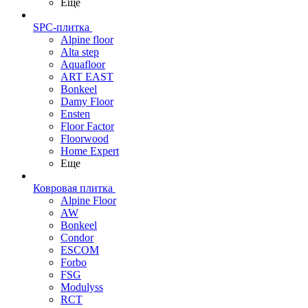
Еще
SPC-плитка
Alpine floor
Alta step
Aquafloor
ART EAST
Bonkeel
Damy Floor
Ensten
Floor Factor
Floorwood
Home Expert
Еще
Ковровая плитка
Alpine Floor
AW
Bonkeel
Condor
ESCOM
Forbo
FSG
Modulyss
RCT