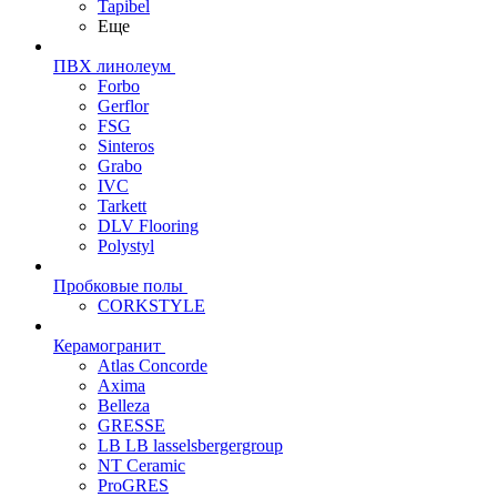
Tapibel
Еще
ПВХ линолеум
Forbo
Gerflor
FSG
Sinteros
Grabo
IVC
Tarkett
DLV Flooring
Polystyl
Пробковые полы
CORKSTYLE
Керамогранит
Atlas Concorde
Axima
Belleza
GRESSE
LB LB lasselsbergergroup
NT Ceramic
ProGRES