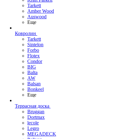
Tarkett
Amber Wood
Auswood
Еще
Ковролин
Tarkett
Sintelon
Forbo
Flotex
Condor
BIG
Balta
AW
Balsan
Bonkeel
Еще
Террасная доска
Bruggan
Dortmax
lecole
Legro
MEGADECK