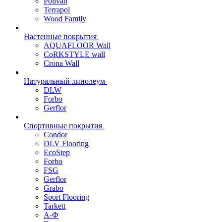
Polivan
Terrapol
Wood Family
Настенные покрытия
AQUAFLOOR Wall
CoRKSTYLE wall
Crona Wall
Натуральный линолеум
DLW
Forbo
Gerflor
Спортивные покрытия
Condor
DLV Flooring
EcoStep
Forbo
FSG
Gerflor
Grabo
Sport Flooring
Tarkett
А-Ф