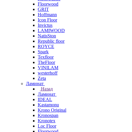
Floorwood
GRIT
Hoffmann
Icon Floor
Invictus
LAMIWOOD
NatisSton
Republic floor
ROYCE
Spark
Texfloor
TheFloor
VINILAM
westerhoff
Zeta
Ламинат
Назад
Ламинат
IDEAL
Kastamonu
Krono Original
Kronospan
Kronotex
Loc Floor
Floorwood