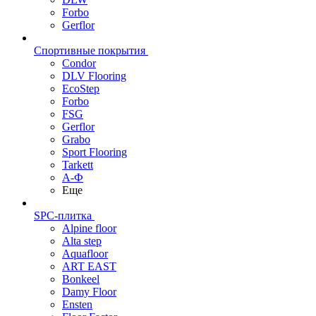
Forbo
Gerflor
Спортивные покрытия
Condor
DLV Flooring
EcoStep
Forbo
FSG
Gerflor
Grabo
Sport Flooring
Tarkett
А-Ф
Еще
SPC-плитка
Alpine floor
Alta step
Aquafloor
ART EAST
Bonkeel
Damy Floor
Ensten