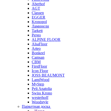
Aberhof
AGT
Classen
EGGER
Kronopol
Ламинели
Tarkett
Pergo
ALPINE FLOOR
AlsaFloor
Arteo
Bonkeel
Camsan
CBM
FirstFloor
Icon Floor
JOSS BEAUMONT
LamiWood
MyStep
Peli Anatolia
Swiss Krono
westerhoff
Woodstyle
Паркетная доска
Назад