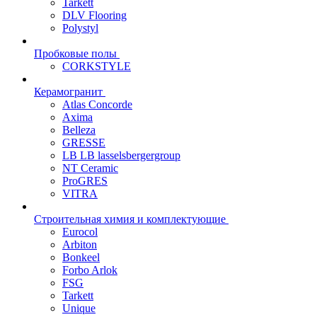
Tarkett
DLV Flooring
Polystyl
Пробковые полы
CORKSTYLE
Керамогранит
Atlas Concorde
Axima
Belleza
GRESSE
LB LB lasselsbergergroup
NT Ceramic
ProGRES
VITRA
Строительная химия и комплектующие
Eurocol
Arbiton
Bonkeel
Forbo Arlok
FSG
Tarkett
Unique