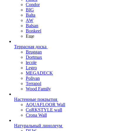
Condor
BIG
Balta
AW
Balsan
Bonkeel
Еще
Террасная доска
Bruggan
Dortmax
lecole
Legro
MEGADECK
Polivan
Terrapol
Wood Family
Настенные покрытия
AQUAFLOOR Wall
CoRKSTYLE wall
Crona Wall
Натуральный линолеум
DLW