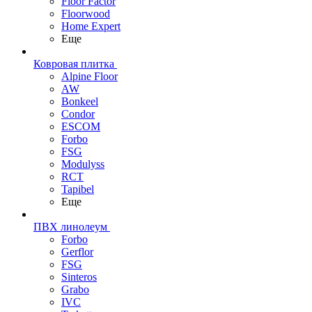
Floor Factor
Floorwood
Home Expert
Еще
Ковровая плитка
Alpine Floor
AW
Bonkeel
Condor
ESCOM
Forbo
FSG
Modulyss
RCT
Tapibel
Еще
ПВХ линолеум
Forbo
Gerflor
FSG
Sinteros
Grabo
IVC