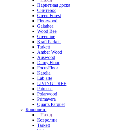
Паркетная доска
Синтерос
Green Forest
Floorwood
Galathea
Wood Bee
Greenline
Kraft Parkett
Tarkett
Amber Wood
Auswood
Damy Floor
FocusFloor
Karelia
Lab arte
LIVING TREE
Patreeca
Polarwood
Primavera
Quartz Parquet
Ковролин
Назад
Ковролин
Tarkett