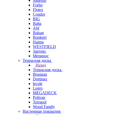
Sintelon
Forbo
Flotex
Condor
BIG
Balta
AW
Balsan
Bonkeel
Haima
WESTFIELD
Зартекс
Меринос
Террасная доска
Назад
Террасная доска
Bruggan
Dortmax
lecole
Legro
MEGADECK
Polivan
Terrapol
Wood Family
Настенные покрытия