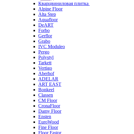
Кварцвиниловая плитка
Alpine Floor
Alta Step
Aquafloor
DeART
Forbo
Gerflor
Grabo
IVC Moduleo
Pergo
Polystyl
Tarkett
Vertigo
Aberhof
ADELAR
ART EAST
Bonkeel
Classen
CM Floor
CronaFloor
Damy Floor
Ensten
EuroWood
Fine Floor
Floor Fastor