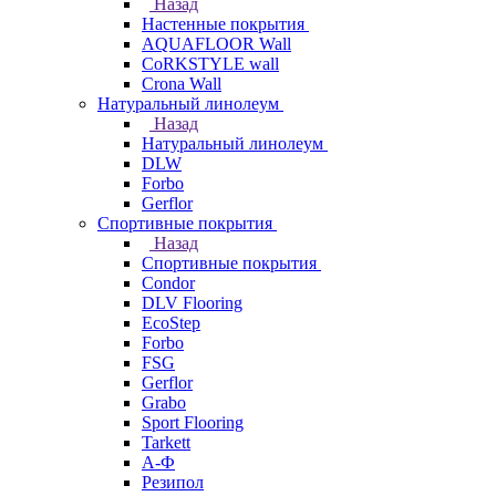
Назад
Настенные покрытия
AQUAFLOOR Wall
CoRKSTYLE wall
Crona Wall
Натуральный линолеум
Назад
Натуральный линолеум
DLW
Forbo
Gerflor
Спортивные покрытия
Назад
Спортивные покрытия
Condor
DLV Flooring
EcoStep
Forbo
FSG
Gerflor
Grabo
Sport Flooring
Tarkett
А-Ф
Резипол