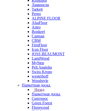
Kronopol
Ламинели
Tarkett
Pergo
ALPINE FLOOR
AlsaFloor
Arteo
Bonkeel
Camsan
CBM
FirstFloor
Icon Floor
JOSS BEAUMONT
LamiWood
MyStep
Peli Anatolia
Swiss Krono
westerhoff
Woodstyle
Паркетная доска
Назад
Паркетная доска
Синтерос
Green Forest
Floorwood