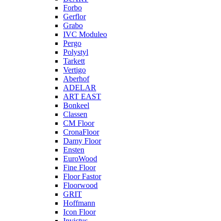
Forbo
Gerflor
Grabo
IVC Moduleo
Pergo
Polystyl
Tarkett
Vertigo
Aberhof
ADELAR
ART EAST
Bonkeel
Classen
CM Floor
CronaFloor
Damy Floor
Ensten
EuroWood
Fine Floor
Floor Fastor
Floorwood
GRIT
Hoffmann
Icon Floor
Invictus