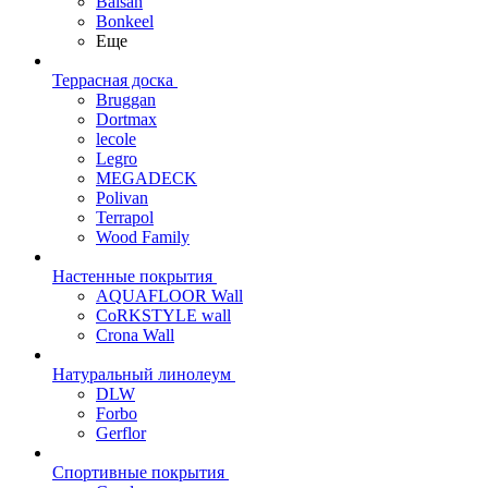
Balsan
Bonkeel
Еще
Террасная доска
Bruggan
Dortmax
lecole
Legro
MEGADECK
Polivan
Terrapol
Wood Family
Настенные покрытия
AQUAFLOOR Wall
CoRKSTYLE wall
Crona Wall
Натуральный линолеум
DLW
Forbo
Gerflor
Спортивные покрытия