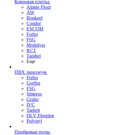
Ковровая плитка
Alpine Floor
AW
Bonkeel
Condor
ESCOM
Forbo
FSG
Modulyss
RCT
Tapibel
Еще
ПВХ линолеум
Forbo
Gerflor
FSG
Sinteros
Grabo
IVC
Tarkett
DLV Flooring
Polystyl
Пробковые полы