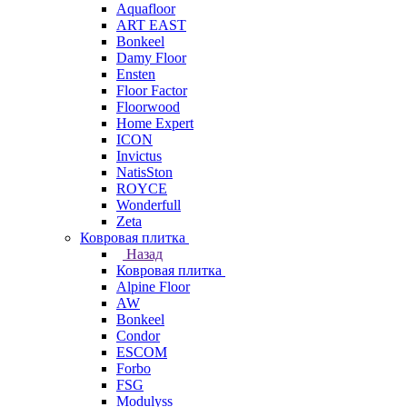
Aquafloor
ART EAST
Bonkeel
Damy Floor
Ensten
Floor Factor
Floorwood
Home Expert
ICON
Invictus
NatisSton
ROYCE
Wonderfull
Zeta
Ковровая плитка
Назад
Ковровая плитка
Alpine Floor
AW
Bonkeel
Condor
ESCOM
Forbo
FSG
Modulyss