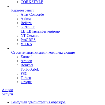
CORKSTYLE
Керамогранит
Atlas Concorde
Axima
Belleza
GRESSE
LB LB lasselsbergergroup
NT Ceramic
ProGRES
VITRA
Строительная химия и комплектующие
Eurocol
Arbiton
Bonkeel
Forbo Arlok
FSG
Tarkett
Unique
Акции
Услуги
Выездная демонстрация образцов