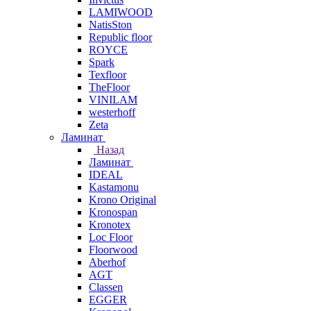
LAMIWOOD
NatisSton
Republic floor
ROYCE
Spark
Texfloor
TheFloor
VINILAM
westerhoff
Zeta
Ламинат
Назад
Ламинат
IDEAL
Kastamonu
Krono Original
Kronospan
Kronotex
Loc Floor
Floorwood
Aberhof
AGT
Classen
EGGER