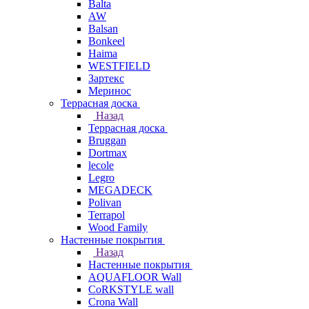
Balta
AW
Balsan
Bonkeel
Haima
WESTFIELD
Зартекс
Меринос
Террасная доска
Назад
Террасная доска
Bruggan
Dortmax
lecole
Legro
MEGADECK
Polivan
Terrapol
Wood Family
Настенные покрытия
Назад
Настенные покрытия
AQUAFLOOR Wall
CoRKSTYLE wall
Crona Wall