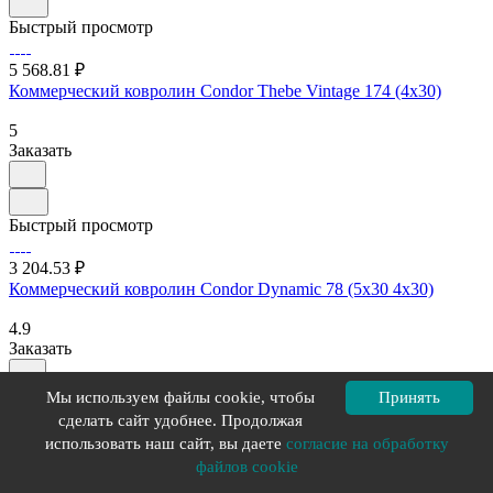
Быстрый просмотр
5 568.81 ₽
Коммерческий ковролин Condor Thebe Vintage 174 (4х30)
5
Заказать
Быстрый просмотр
3 204.53 ₽
Коммерческий ковролин Condor Dynamic 78 (5х30 4х30)
4.9
Заказать
Мы используем файлы cookie, чтобы
Принять
сделать сайт удобнее. Продолжая
Загрузить еще
использовать наш сайт, вы даете
согласие на обработку
1
2
3
...
90
файлов cookie