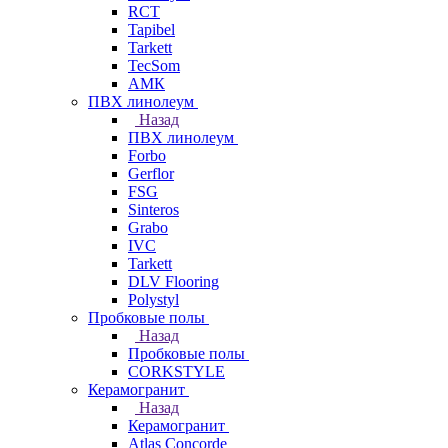
RCT
Tapibel
Tarkett
TecSom
АМК
ПВХ линолеум
Назад
ПВХ линолеум
Forbo
Gerflor
FSG
Sinteros
Grabo
IVC
Tarkett
DLV Flooring
Polystyl
Пробковые полы
Назад
Пробковые полы
CORKSTYLE
Керамогранит
Назад
Керамогранит
Atlas Concorde