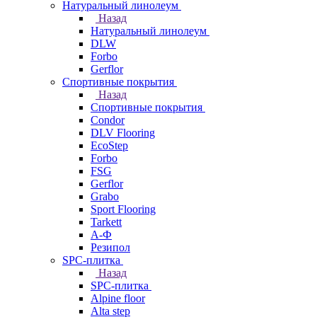
Натуральный линолеум
Назад
Натуральный линолеум
DLW
Forbo
Gerflor
Спортивные покрытия
Назад
Спортивные покрытия
Condor
DLV Flooring
EcoStep
Forbo
FSG
Gerflor
Grabo
Sport Flooring
Tarkett
А-Ф
Резипол
SPC-плитка
Назад
SPC-плитка
Alpine floor
Alta step