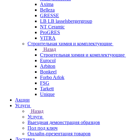
Axima
Belleza
GRESSE
LB LB lasselsbergergroup
NT Ceramic
ProGRES
VITRA
Строительная химия и комплектующие
Назад
Строительная химия и комплектующие
Eurocol
Arbiton
Bonkeel
Forbo Arlok
FSG
Tarkett
Unique
Акции
Услуги
Назад
Услуги
Выездная демонстрация образцов
Пол под ключ
Онлайн-презентация товаров
Доставка