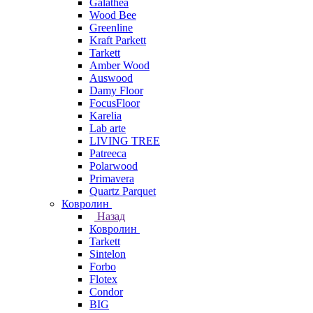
Galathea
Wood Bee
Greenline
Kraft Parkett
Tarkett
Amber Wood
Auswood
Damy Floor
FocusFloor
Karelia
Lab arte
LIVING TREE
Patreeca
Polarwood
Primavera
Quartz Parquet
Ковролин
Назад
Ковролин
Tarkett
Sintelon
Forbo
Flotex
Condor
BIG