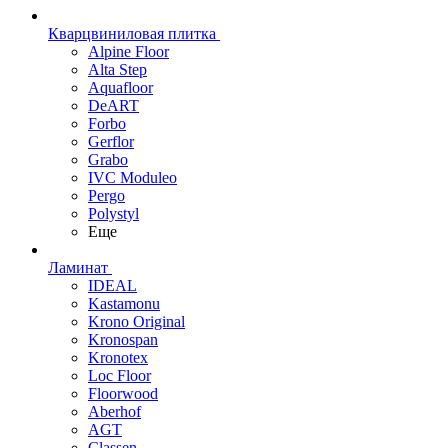
Кварцвиниловая плитка
Alpine Floor
Alta Step
Aquafloor
DeART
Forbo
Gerflor
Grabo
IVC Moduleo
Pergo
Polystyl
Еще
Ламинат
IDEAL
Kastamonu
Krono Original
Kronospan
Kronotex
Loc Floor
Floorwood
Aberhof
AGT
Classen