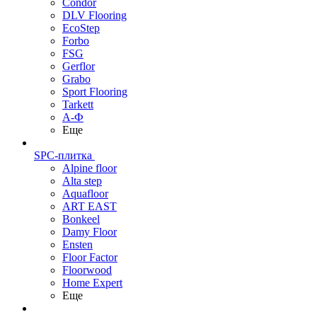
Condor
DLV Flooring
EcoStep
Forbo
FSG
Gerflor
Grabo
Sport Flooring
Tarkett
А-Ф
Еще
SPC-плитка
Alpine floor
Alta step
Aquafloor
ART EAST
Bonkeel
Damy Floor
Ensten
Floor Factor
Floorwood
Home Expert
Еще